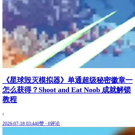
《星球毁灭模拟器》单通超级秘密徽章一
怎么获得？Shoot and Eat Noob 成就解锁
教程
-
2026-07-18 03:44
0赞
·
0评论