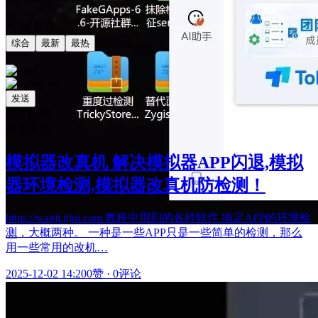
共0条评论
综合
最新
最热
发送
相关阅读
最新更新
模拟器改真机 解决模拟器APP闪退,模拟
器环境检测,模拟器改真机防检测！
https://wanji.jjtui.com 教程中用到的各种软件 搞定APP的环境检
测，大概两种。 一种是一些APP只是一些简单的检测，那么
用一些常用的改机…
2025-12-02 14:20
0赞
·
0评论