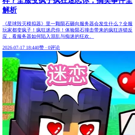
样？全服变疯子疯狂迷恋你，搞笑事件全
解析
《星球毁灭模拟器》里一颗陨石砸向服务器会发生什么？全服
玩家都变疯子！疯狂迷恋你！体验陨石撞击带来的疯狂连锁反
应，看服务器如何陷入混乱与痴迷的狂欢。
2026-07-17 18:44
0赞
·
0评论