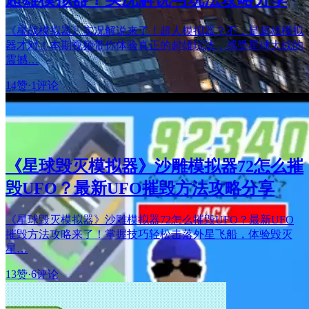
《星战模拟器》实况解说来了！超人模拟器？不，是超雄模拟
器才对！本期视频带你体验真正的超雄玩法，感受星球大战的
震撼…
14赞
·
1评论
《星球毁灭模拟器》沙雕模拟器72怎么摧
毁UFO？最新UFO摧毁方法攻略分享
《星球毁灭模拟器》沙雕模拟器72怎么摧毁UFO？最新UFO
摧毁方法攻略来了！掌握技巧轻松击落外星飞船，体验毁灭
星…
13赞
·
6评论