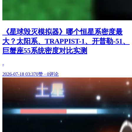
《星球毁灭模拟器》哪个恒星系密度最
大？太阳系、TRAPPIST-1、开普勒-51、
巨蟹座55系统密度对比实测
-
2026-07-18 03:37
0赞
·
0评论