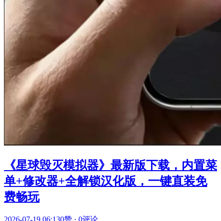
《星球毁灭模拟器》最新版下载，内置菜
单+修改器+全解锁汉化版，一键直装免
费畅玩
2026-07-19 06:13
0赞
·
0评论