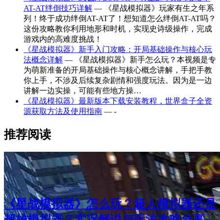
AT-AT绊倒技巧详解
— 《星战模拟器》玩家有生之年系
列！终于成功绊倒AT-AT了！想知道怎么绊倒AT-AT吗？
这份攻略教你利用地形和时机，实现史诗级操作，完成
游戏内的高难度挑战！
《星战模拟器》新手入门攻略：开局基础操作与核心玩
法概念详解
— 《星战模拟器》新手怎么玩？本视频是专
为萌新准备的开局基础操作与核心概念讲解，手把手教
你上手，不涉及后续复杂剧情和强度玩法。因为是一边
讲解一边实操，可能有些地方操…
《星战模拟器》最新版本下载安装教程，世界盒子全资
源获取方法及使用指南
— -
推荐阅读
《星战模拟器》怎么玩？超人模拟器还是
超雄模拟器？实况解说与玩法攻略分享