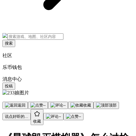
搜索
社区
乐币钱包
消息中心
投稿
返回
--
--
收藏
顶部
说点好听的...
--
--
收藏