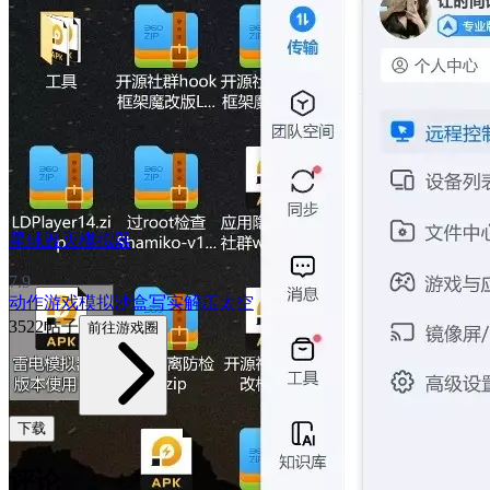
星球毁灭模拟器
7.9
动作游戏
模拟
沙盒
写实
解压
太空
3522帖子
前往游戏圈
下载
评论