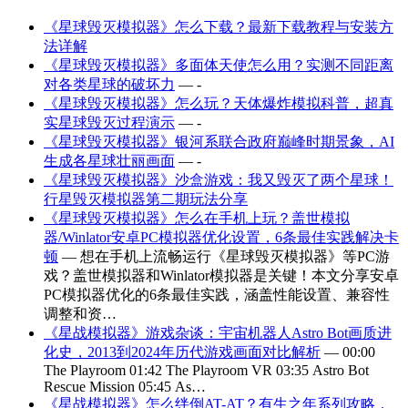
《星球毁灭模拟器》怎么下载？最新下载教程与安装方
法详解
《星球毁灭模拟器》多面体天使怎么用？实测不同距离
对各类星球的破坏力
— -
《星球毁灭模拟器》怎么玩？天体爆炸模拟科普，超真
实星球毁灭过程演示
— -
《星球毁灭模拟器》银河系联合政府巅峰时期景象，AI
生成各星球壮丽画面
— -
《星球毁灭模拟器》沙盒游戏：我又毁灭了两个星球！
行星毁灭模拟器第二期玩法分享
《星球毁灭模拟器》怎么在手机上玩？盖世模拟
器/Winlator安卓PC模拟器优化设置，6条最佳实践解决卡
顿
— 想在手机上流畅运行《星球毁灭模拟器》等PC游
戏？盖世模拟器和Winlator模拟器是关键！本文分享安卓
PC模拟器优化的6条最佳实践，涵盖性能设置、兼容性
调整和资…
《星战模拟器》游戏杂谈：宇宙机器人Astro Bot画质进
化史，2013到2024年历代游戏画面对比解析
— 00:00
The Playroom 01:42 The Playroom VR 03:35 Astro Bot
Rescue Mission 05:45 As…
《星战模拟器》怎么绊倒AT-AT？有生之年系列攻略，