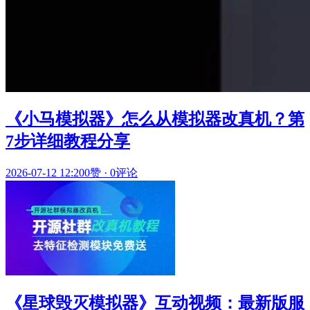
《小马模拟器》怎么从模拟器改真机？第
7步详细教程分享
2026-07-12 12:20
0赞
·
0评论
《星球毁灭模拟器》互动视频：最新版服