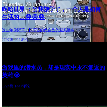
啊哈世界 ：当我辍学了，一个人是如何
生活的…😭😭😭
这些年像野草一样坚强的做自己的避风港⛵
1197赞
·
955评论
游戏里的潜水员，却是现实中永不复返的
英雄😭
1724赞
·
1447评论
精彩视频