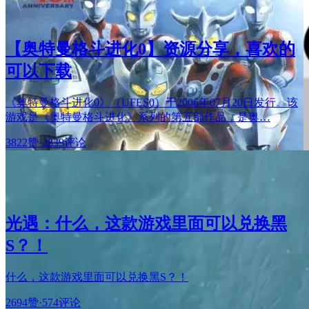
【奥特曼格斗进化0】资源分享，喜欢的
可以下载
《奥特曼格斗进化0》（UFES0）于2006年07月20日发行。该
游戏是《奥特曼格斗进化》系列的第五部作品，是奥…
3822赞
·
2839评论
光遇：什么，这款游戏里面可以兑换黑
S？！
什么，这款游戏里面可以兑换黑S？！
2694赞
·
574评论