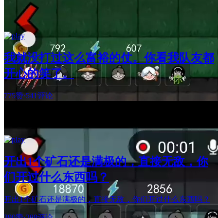
我就没打过这么富裕的仗。你看我队友都
开心的笑了。
775赞
·
541评论
开出1个矿石还是满极的，直接无敌，你
们开过什么东西吗？
开出1个矿石还是满极的，直接无敌，你们开过什么东西吗？
390赞
·
289评论