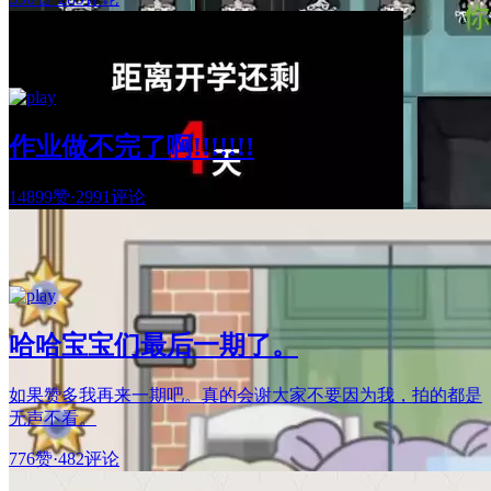
作业做不完了啊!!!!!!!
14899赞
·
2991评论
哈哈宝宝们最后一期了。
如果赞多我再来一期吧。真的会谢大家不要因为我，拍的都是
无声不看。
776赞
·
482评论