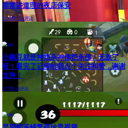
非常讲道理的夜店保安
5294赞
·
551评论
小豌豆就是神挡杀神佛挡杀佛！无敌了
呀！看完了记得给我点个关注和赞，谢谢
支持！
371赞
·
64评论
早期鳄雀鳝繁殖珍贵视频