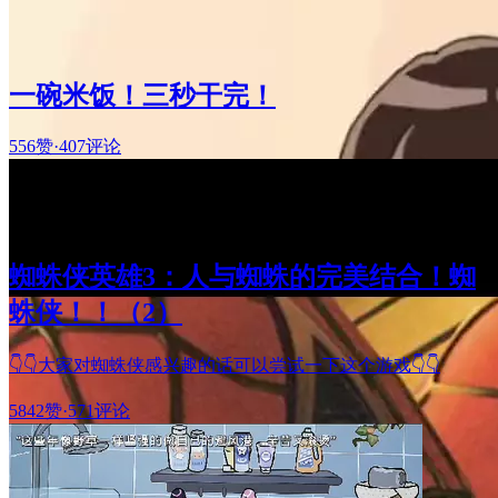
一碗米饭！三秒干完！
556赞
·
407评论
蜘蛛侠英雄3：人与蜘蛛的完美结合！蜘
蛛侠！！（2）
👇👇大家对蜘蛛侠感兴趣的话可以尝试一下这个游戏👇👇
5842赞
·
571评论