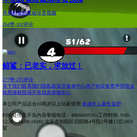
早期鳄雀鳝繁殖珍贵视频
264赞
·
162评论
鲸鲨：已老实，求放过！
277赞
·
255评论
关于我们
联系我们
隐私政策
开发者中心
用户协议
免责声明
营业
执照
侵权投诉
不良信息举报中心
本公司产品适合10周岁以上玩家使用
未成年人家长监护
纠纷处理及不良内容举报电话：4006600910 (工作时间: 9:00-
12:30，14:00-18:00) 北京市朝阳区启阳路4号院2号楼15层1803
室