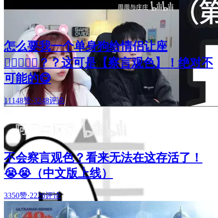
怎么要我一个单身狗给情侣让座
🧑🏻‍❤️‍👩🏻？？这可是【察言观色】！绝对不
可能的😋
11148赞
·
3248评论
不会察言观色？看来无法在这存活了！
😭😭（中文版上线）
3350赞
·
2226评论