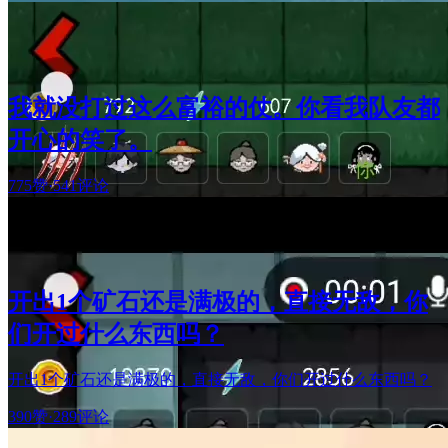
我就没打过这么富裕的仗。你看我队友都
开心的笑了。
775赞
·
541评论
开出1个矿石还是满极的，直接无敌，你
们开过什么东西吗？
开出1个矿石还是满极的，直接无敌，你们开过什么东西吗？
390赞
·
289评论