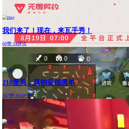
我们来了！现在，来瓦手秀！
69赞
·
14评论
210星局，真的是很简单
567赞
·
305评论