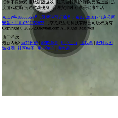
抵制不良游戏 拒绝盗版游戏 | 注意自我保护 谨防受骗上当 | 适
度游戏益脑 沉迷游戏伤身 | 合理安排时间 享受健康生活
京ICP备18003564号-3
经营许可证编号：京B2-20181741
京公网
安备：11010502052873
北京龙威互动科技有限公司版权所有
Copyright © 2026 233leyuan.com All Rights Reserved
热门游戏：
最新内容:
游戏评价
|
游戏详情
|
用户主页
|
游戏单
|
派对地图
|
游戏圈
|
社区帖子
|
用户评价
|
热搜词