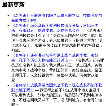
最新更新
《名将杀》吕蒙皮肤帅吗？武将吕蒙立绘、技能强度与
获取方式全解析
《名将杀》怎么赚钱？盈利模式深度分析，对比三国
杀、火影忍者，探讨皮肤、宠物等氪金点
— 《名将杀》
的盈利模式是什么？问了身边玩三国杀的朋友，他们都
说不会去玩这个游戏，表示如果狗卡（指原运营方）没
了就不玩了。 如果不像传统卡牌游戏那样卖武将赚钱，
那靠…
《名将杀》还有哪些名将可以上线？战神李牧、秦始
皇、孔子等历史人物技能设计讨论
— 《名将杀》还有哪
些历史名将可以上线？我来抛砖引玉，以三国杀、英雄
杀为参考！战神李牧、背刺王郭开、秦始皇赢政、至圣
先师孔子、人文始祖黄帝、创世神伏羲、清初女政治
家…
《名将杀》皮肤高清大图怎么下载？现在皮肤不能下载
到本地了吗？
— 我记得之前不知道从哪个地方点进来，
可以看到皮肤一张放大的图片。然后还能下载到电脑本
地，不过这回我又试了一下，没找到地方。有老哥知道
吗？