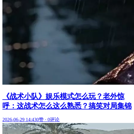
《战术小队》娱乐模式怎么玩？老外惊
呼：这战术怎么这么熟悉？搞笑对局集锦
2026-06-29 14:43
0赞
·
0评论