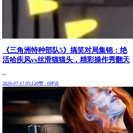
《三角洲特种部队5》搞笑对局集锦：绝
活哈疾风vs丝滑猫猫头，精彩操作秀翻天
...
2026-07-17 05:12
0赞
·
0评论