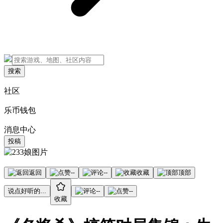
搜索
社区
乐币钱包
消息中心
投稿
返回
--
--
收藏
顶部
说点好听的...
--
--
收藏