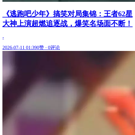
《逃跑吧少年》搞笑对局集锦：王者62星
大神上演超燃追逐战，爆笑名场面不断！
-
2026-07-11 01:39
0赞
·
0评论