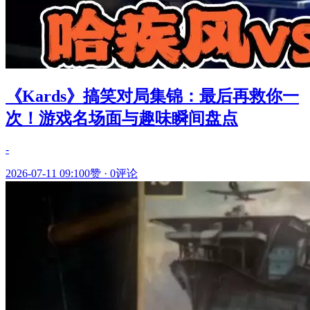
《Kards》搞笑对局集锦：最后再救你一
次！游戏名场面与趣味瞬间盘点
-
2026-07-11 09:10
0赞
·
0评论