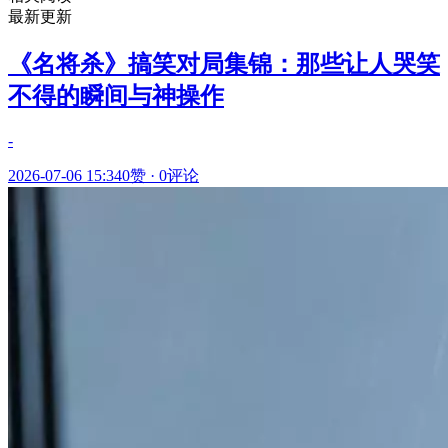
最新更新
《名将杀》搞笑对局集锦：那些让人哭笑
不得的瞬间与神操作
-
2026-07-06 15:34
0赞
·
0评论