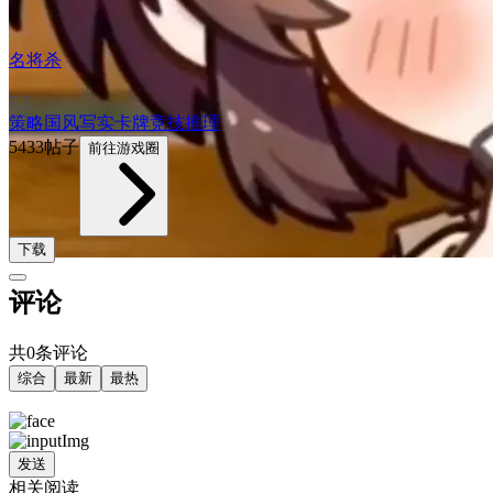
名将杀
7.5
策略
国风
写实
卡牌
竞技
推理
5433帖子
前往游戏圈
下载
评论
共0条评论
综合
最新
最热
发送
相关阅读