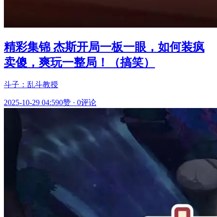
精彩集锦 杰斯开局一板一眼，如何装疯
卖傻，爽玩一整局！（搞笑）
斗子：乱斗教授
2025-10-29 04:59
0赞
·
0评论