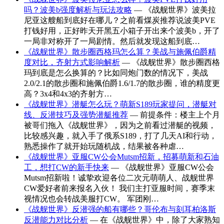
吗？波美b强度解析与玩法攻略
— 《战舰世界》波美拉
尼亚这艘船到底好在哪儿？之前看煤炭推荐说波美PVE
打钱好用，正好昨天开黑五小箱子开出来个波美b，开了
一局非对称开了一局剧情。然后就发现这船到底…
《战舰世界》散步圈西格玛怎么算？美战与施佩伯爵精
度对比，齐射方式影响解析
— 《战舰世界》散步圈西格
玛到底是怎么换算的？比如同炮门数的情况下，美战
2.0/2.1的散步圈和施佩伯爵1.6/1.7的散步圈，谁的精度更
高？3x4和4x3的齐射方…
《战舰世界》潜艇怎么玩？萌新S189玩家提问，潜艇对
线、反潜技巧及强势潜艇推荐
— 前提条件：楼主上个月
被哥们拖入《战舰世界》，因为之前看过潜艇的视频，
比较感兴趣，就入手了俄系S189，打了几天AI和行动，
熟悉操作了就开始玩随机战，结果被各种虐…
《战舰世界》亚服CW公会Mutsm招新，招募萌新和石油
工，想打CW的新手快来
— 《战舰世界》亚服CW公会
Mutsm招新啦！诚挚欢迎各位二次元萌萌人、战舰世界
CW爱好者前来报名入伙！ 我们主打亚服时间，赛季末
视情况也会转战美服打CW。 军团刚…
《战舰世界》反潜强的船有哪些？哥伦布与刻耳柏洛斯
反潜能力对比分析
— 在《战舰世界》中，除了大家熟知