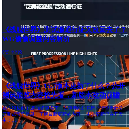
《战舰世界》测试服通行证又改回去了？
WG偷偷调整内容解析
0赞
·
4评论
《战舰世界》15.7版本更新了什么？公开
测试预览内容抢先看，新版本改动前瞻
各位舰长们！ 想知道更多下一次更新的消息吗？请查看此公
开测试预览信息，了解最新更新的内容！ 本次更新仍在开发
中；…