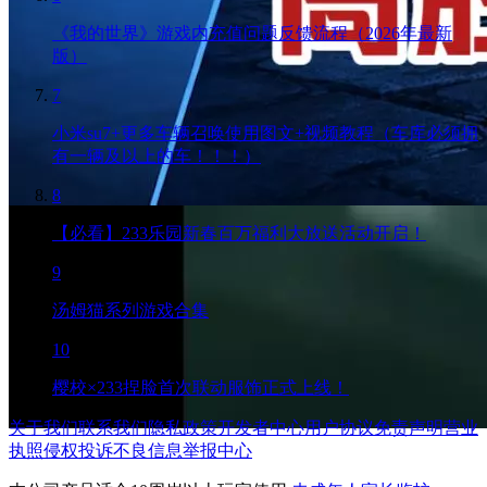
《我的世界》游戏内充值问题反馈流程（2026年最新
版）
7
小米su7+更多车辆召唤使用图文+视频教程（车库必须拥
有一辆及以上的车！！！）
8
【必看】233乐园新春百万福利大放送活动开启！
9
汤姆猫系列游戏合集
10
樱校×233捏脸首次联动服饰正式上线！
关于我们
联系我们
隐私政策
开发者中心
用户协议
免责声明
营业
执照
侵权投诉
不良信息举报中心