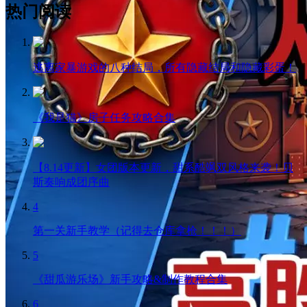
热门阅读
逃离家暴游戏的八种结局，所有隐藏结局和隐藏彩蛋！
《我是猫》房子任务攻略合集
【8.14更新】女团版本更新，甜系酷飒双风格来袭！贝
斯奏响成团序曲
4
第一关新手教学（记得去仓库拿枪！！！）
5
《甜瓜游乐场》新手攻略&制作教程合集
6