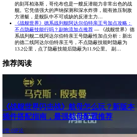
的刻耳柏洛斯，哥伦布也是一艘反潜能力非常出色的战
舰。它凭借强大的声纳探测和深水炸弹，能有效压制敌
方潜艇，是舰队中不可或缺的反潜主力…
《战舰世界》德系战列舰阿达尔伯特亲王号加点攻略：
不点隐蔽技能行吗？副炮流加点推荐
— 《战舰世界》德
系战列舰二线阿达尔伯特亲王号隐蔽性加点分析：新出
的德二线阿达尔伯特亲王号，不点隐蔽技能时隐蔽为
13.2公里，点了隐蔽技能后隐蔽为11.9公里。 副…
推荐阅读
《战舰世界闪击战》航母怎么玩？新版本
插件搭配指南，最强航母配置推荐
0赞
·
0评论