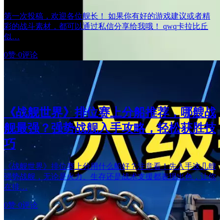
第一次投稿，欢迎各位舰长！ 如果你有好的游戏建议或者精
彩的战斗素材，都可以通过私信分享给我哦！ qwq卡拉比丘
似…
0赞
·
0评论
《战舰世界》排位赛上分船推荐，哪艘战
舰最强？强势战舰入手攻略，轻松获胜技
巧
《战舰世界》排位赛上分用什么船好？注意看！先入手这几艘
强势战舰，无论是火力、生存还是战术支援都表现出色，让你
在排…
0赞
·
0评论