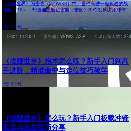
《战舰世界》闪击战（WOWSB）中，当你驾驶一艘孤独的战
列舰（BB），却遭遇三艘鱼雷艇（雷船）向你发起决死冲锋
（…
0赞
·
0评论
《战舰世界》炮术怎么练？新手入门到高
手进阶，精准命中与走位技巧教学
0赞
·
0评论
《战舰世界》怎么玩？新手入门板载冲锋
教学与实战技巧分享