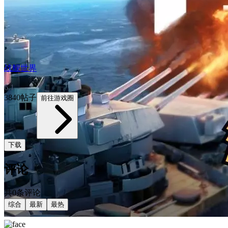
战舰世界
6.1
3840帖子
前往游戏圈
下载
评论
共0条评论
综合
最新
最热