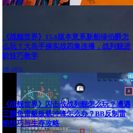
0赞
·
12评论
《战舰世界》15.6版本意系新船绿伯爵怎
么玩？大岛手操实战四集连播，战列舰进
阶技巧教学
0赞
·
0评论
《战舰世界》闪击战战列舰怎么玩？遭遇
三艘鱼雷艇板载冲锋怎么办？BB反制雷
船技巧与生存攻略