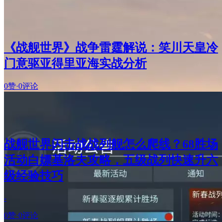
《战舰世界》战争雷霆解说：笑川天皇冷
门意驱亚得里亚海实战分析
0赞
·
0评论
战舰世界闪击战战列舰怎么爬线？68胜场
活动白嫖基洛夫攻略，五级战列快速升六
级经验技巧
-
0赞
·
0评论