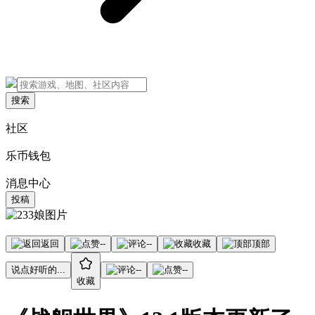
搜索
社区
乐币钱包
消息中心
投稿
返回
--
--
收藏
顶部
说点好听的...
--
--
收藏