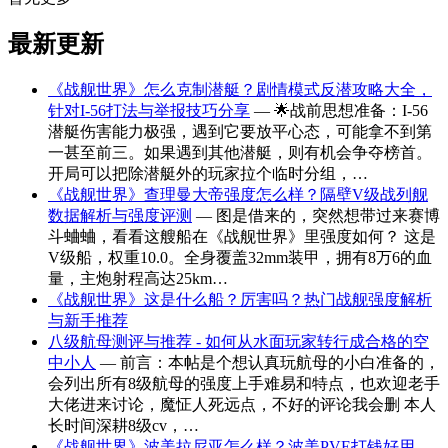
最新更新
《战舰世界》怎么克制潜艇？剧情模式反潜攻略大全，
针对I-56打法与举报技巧分享
— 🌟战前思想准备：I-56
潜艇伤害能力极强，遇到它要放平心态，可能拿不到第
一甚至前三。如果遇到其他潜艇，则有机会争夺榜首。
开局可以把除潜艇外的玩家拉个临时分组，…
《战舰世界》查理曼大帝强度怎么样？隔壁V级战列舰
数据解析与强度评测
— 图是借来的，突然想带过来赛博
斗蛐蛐，看看这艘船在《战舰世界》里强度如何？ 这是
V级船，权重10.0。全身覆盖32mm装甲，拥有8万6的血
量，主炮射程高达25km…
《战舰世界》这是什么船？厉害吗？热门战舰强度解析
与新手推荐
八级航母测评与推荐 - 如何从水面玩家转行成合格的空
中小人
— 前言：本帖是个想认真玩航母的小白准备的，
会列出所有8级航母的强度上手难易和特点，也欢迎老手
大佬进来讨论，魔怔人死远点，不好的评论我会删 本人
长时间深耕8级cv，…
《战舰世界》波美拉尼亚怎么样？波美PVE打钱好用