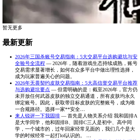
暂无更多
最新更新
2026年三国杀账号交易指南：5大交易平台选购避坑与安
全验号全流程
— 2026年，随着游戏生态持续成熟，账号
交易需求显著增长，如何在众多平台中做出理性选择，
成为玩家普遍关心的问题。
2026年无畏契约皮肤交易指南：5大高信誉交易平台推荐
与选购避坑要点
— 但需明确的是：截至2026年，官方仍
未开放任何武器皮肤的独立交易通道，所有皮肤均永久
绑定账号。因此，获取带目标皮肤的完整账号，成为唯
一合规路径。选择一家**安全…
来人锐评一下我固排
— 首先是人物关系介绍 我和固排A
是大学同学，他和固排B、固排C三人是初中、高中同
学，一个城市的，过年回家经常见面的，我们几个是大
学的时候经常一起打lol认识的。 …