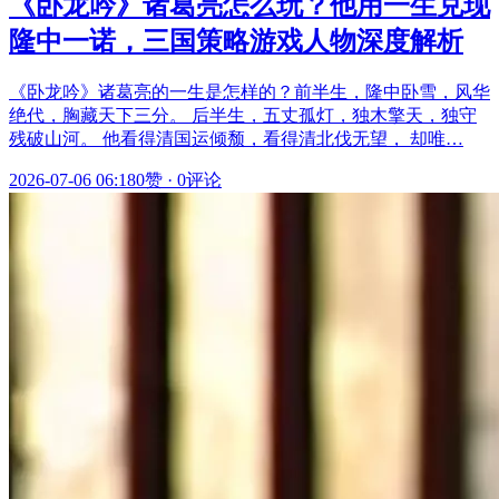
《卧龙吟》诸葛亮怎么玩？他用一生兑现
隆中一诺，三国策略游戏人物深度解析
《卧龙吟》诸葛亮的一生是怎样的？前半生，隆中卧雪，风华
绝代，胸藏天下三分。 后半生，五丈孤灯，独木擎天，独守
残破山河。 他看得清国运倾颓，看得清北伐无望， 却唯…
2026-07-06 06:18
0赞
·
0评论