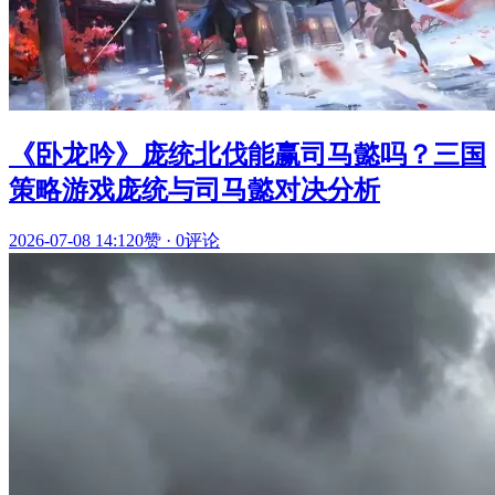
《卧龙吟》庞统北伐能赢司马懿吗？三国
策略游戏庞统与司马懿对决分析
2026-07-08 14:12
0赞
·
0评论