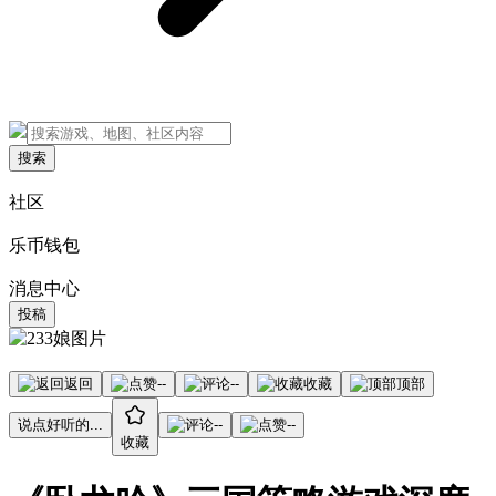
搜索
社区
乐币钱包
消息中心
投稿
返回
--
--
收藏
顶部
说点好听的...
--
--
收藏