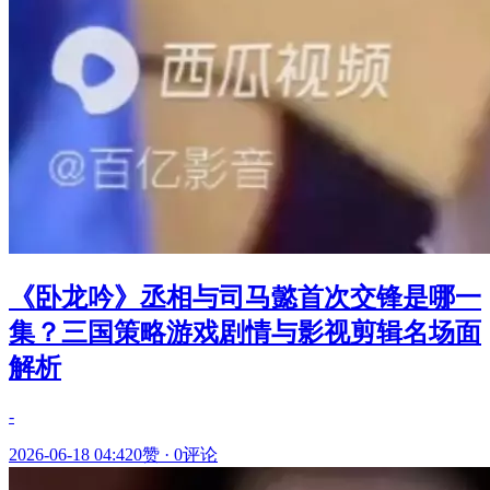
《卧龙吟》丞相与司马懿首次交锋是哪一
集？三国策略游戏剧情与影视剪辑名场面
解析
-
2026-06-18 04:42
0赞
·
0评论