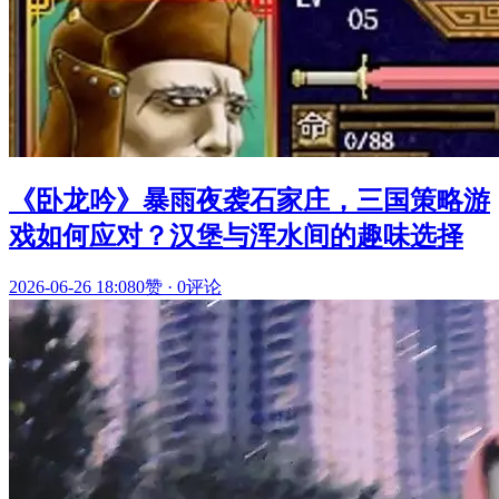
《卧龙吟》暴雨夜袭石家庄，三国策略游
戏如何应对？汉堡与浑水间的趣味选择
2026-06-26 18:08
0赞
·
0评论