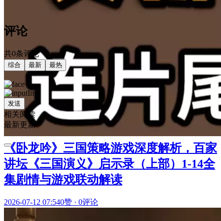
评论
共0条评论
综合
最新
最热
发送
相关阅读
最新更新
《卧龙吟》三国策略游戏深度解析，百家
讲坛《三国演义》启示录（上部）1-14全
集剧情与游戏联动解读
2026-07-12 07:54
0赞
·
0评论