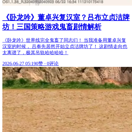
《卧龙吟》董卓兴复汉室？吕布立贞洁牌
坊！三国策略游戏鬼畜剧情解析
《卧龙吟》世界线完全鬼畜了同志们！ 当我准备用董卓兴复
汉室的时候， 吕奉先居然开始立贞洁牌坊了！ 这剧情走向也
太离谱了，极其吊轨哈哈哈哈！
2026-06-27 05:19
0赞
·
0评论