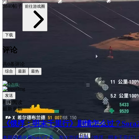
3840帖子
前往游戏圈
下载
评论
共0条评论
综合
最新
最热
发送
相关阅读
最新更新
《饿殍：明末千里行》剧情怎么过？Sor
本期视频使用Sora2工具，首次尝试还原《饿殍：明末千里