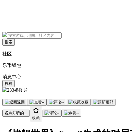
搜索
社区
乐币钱包
消息中心
投稿
返回
--
--
收藏
顶部
说点好听的...
--
--
收藏