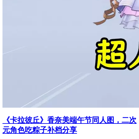
《卡拉彼丘》香奈美端午节同人图，二次
元角色吃粽子补档分享