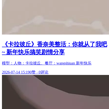
《卡拉彼丘》香奈美整活：你就从了我吧
~ 新年快乐搞笑剧情分享
模型：人物：卡拉彼丘、餐厅：wangshiuan 新年快乐
2026-07-14 15:19
0赞
·
0评论