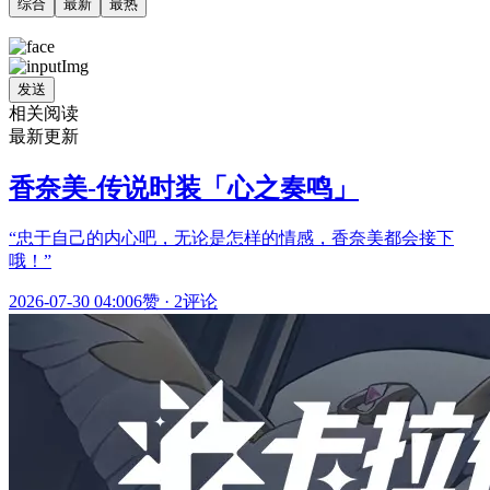
综合
最新
最热
发送
相关阅读
最新更新
香奈美-传说时装「心之奏鸣」
“忠于自己的内心吧，无论是怎样的情感，香奈美都会接下
哦！”
2026-07-30 04:00
6赞
·
2评论