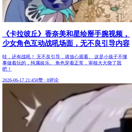
《卡拉彼丘》香奈美和星绘掰手腕视频，
少女角色互动战吼场面，无不良引导内容
哇，还有战吼！ 无不良引导，请放心观看。 这是小孩子不懂
事做着玩的，纯属娱乐。 角色穿着正常，审核大大饶了我
吧！
2026-06-17 21:45
0赞
·
0评论