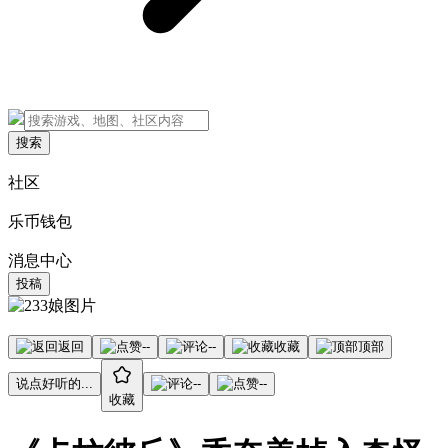
搜索
社区
乐币钱包
消息中心
投稿
返回
--
--
收藏
顶部
说点好听的...
--
--
收藏