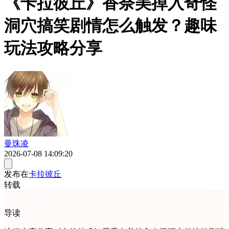
《卡拉彼丘》香奈美掉入奇怪
洞穴搞笑剧情怎么触发？趣味
玩法攻略分享
曼珠凌
2026-07-08 14:09:20
发布在
卡拉彼丘
转载
导读