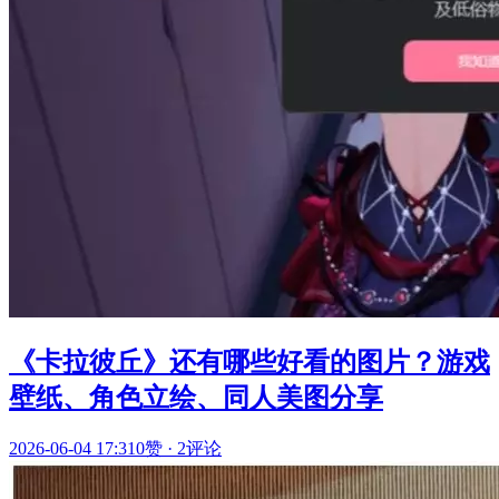
《卡拉彼丘》还有哪些好看的图片？游戏
壁纸、角色立绘、同人美图分享
2026-06-04 17:31
0赞
·
2评论