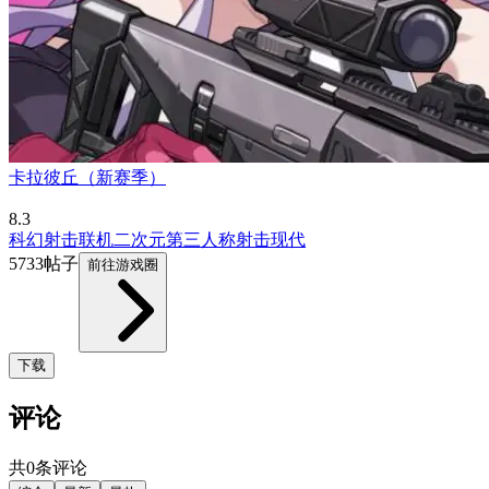
卡拉彼丘（新赛季）
8.3
科幻
射击
联机
二次元
第三人称射击
现代
5733帖子
前往游戏圈
下载
评论
共0条评论