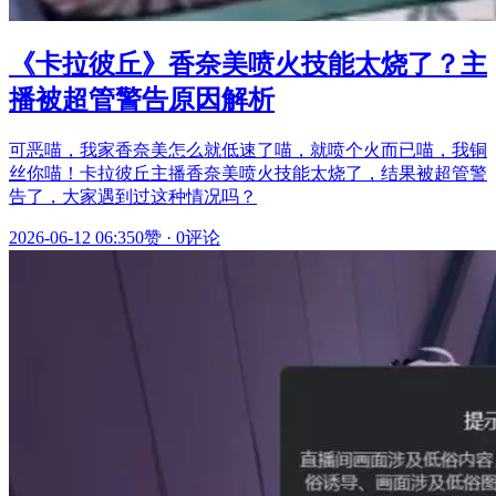
《卡拉彼丘》香奈美喷火技能太烧了？主
播被超管警告原因解析
可恶喵，我家香奈美怎么就低速了喵，就喷个火而已喵，我铜
丝你喵！卡拉彼丘主播香奈美喷火技能太烧了，结果被超管警
告了，大家遇到过这种情况吗？
2026-06-12 06:35
0赞
·
0评论