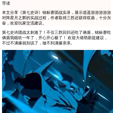
导读
本文分享《第七史诗》锦标赛团战实录，展示逍遥游游游游游
对阵星月之辉的实战过程，作者取得三胜还获得双盾，十分兴
奋，欢迎玩家交流建议。
第七史诗团战太刺激了！不仅三胜回归还吃了俩盾，锦标赛吃
俩盾我能吹一年了，开心开心极了！ 欢迎大佬萌新提建议，
不过不满爆就别说了，做不到满爆亲亲。