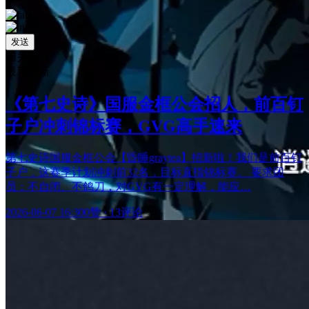
发送
相关阅读
最新更新
《第七史诗》国服金框公会招人，前百钉
子户冲刺锦标赛，GVG高手速来
第七史诗国服金框公会【昏睡graytea】招新啦！我们是前百钉
子户，这赛季计划冲刺前32名，目标直指锦标赛。 要求团
员：不自闭、不鸽刀，对GVG有一定理解，能应…
2026-06-07 16:30
0赞
·
13评论