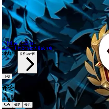
第七史诗（国际服）
二次元
卡牌
剧情
数值养成
收集
2053帖子
前往游戏圈
下载
评论
共0条评论
综合
最新
最热