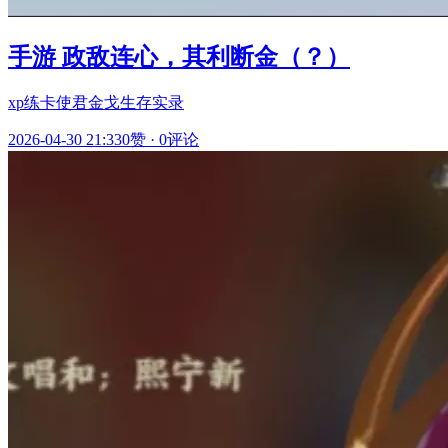
手游 政敌连心，其利断金（？）
xp练卡使君金戈生存实录
2026-04-30 21:33
0赞
·
0评论