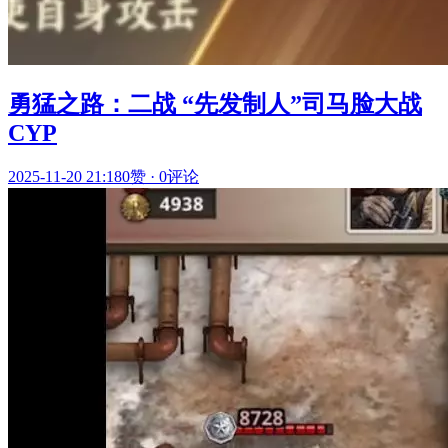
勇猛之路：二战 “先发制人”司马脸大战
CYP
2025-11-20 21:18
0赞
·
0评论