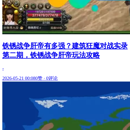
铁锈战争肝帝有多强？建筑狂魔对战实录
第二期，铁锈战争肝帝玩法攻略
-
2026-05-21 00:08
0赞
·
0评论