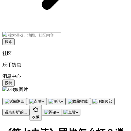
搜索
社区
乐币钱包
消息中心
投稿
返回
--
--
收藏
顶部
说点好听的...
--
--
收藏