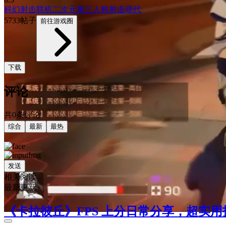
科幻
射击
联机
二次元
第三人称射击
现代
5733帖子
前往游戏圈
下载
评论
共0条评论
综合
最新
最热
发送
相关阅读
最新更新
《卡拉彼丘》FPS 上分日常分享，超实