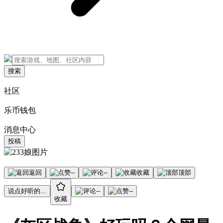
搜索
社区
乐币钱包
消息中心
投稿
返回
--
--
收藏
顶部
说点好听的...
--
--
收藏