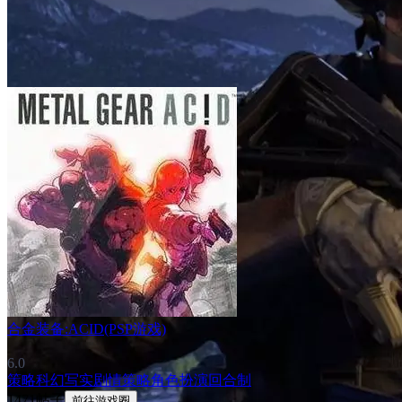
合金装备:ACID(PSP游戏)
6.0
策略
科幻
写实
剧情
策略角色扮演
回合制
1471帖子
前往游戏圈