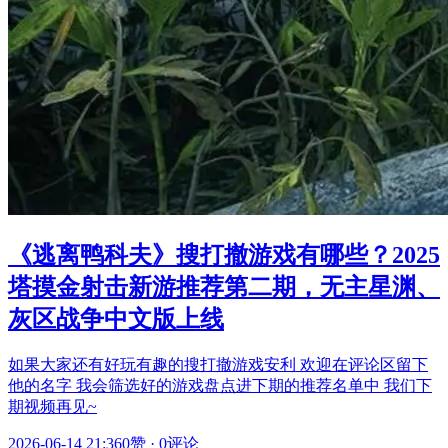
《逃离鸭科夫》搜打撤游戏有哪些？2025
塔摸金射击新游推荐第二期，无主星渊、
灰区战争中文版上线
如果大家还有好玩有趣的搜打撤游戏安利 欢迎在评论区留下
他的名字 我会筛选好的游戏盘点进下期的推荐名单中 我们下
期视频再见~
2026-06-14 21:36
0赞
·
0评论