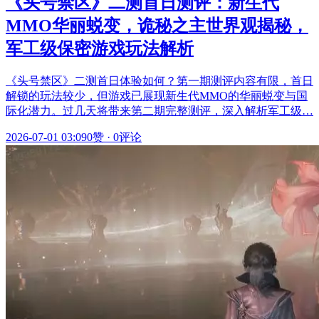
《头号禁区》二测首日测评：新生代
MMO华丽蜕变，诡秘之主世界观揭秘，
军工级保密游戏玩法解析
《头号禁区》二测首日体验如何？第一期测评内容有限，首日
解锁的玩法较少，但游戏已展现新生代MMO的华丽蜕变与国
际化潜力。过几天将带来第二期完整测评，深入解析军工级…
2026-07-01 03:09
0赞
·
0评论