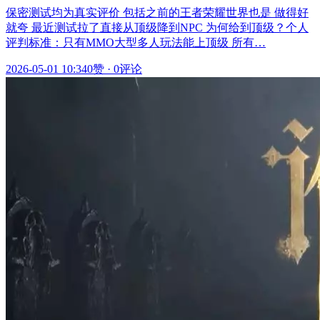
保密测试均为真实评价 包括之前的王者荣耀世界也是 做得好
就夸 最近测试拉了直接从顶级降到NPC 为何给到顶级？个人
评判标准：只有MMO大型多人玩法能上顶级 所有…
2026-05-01 10:34
0赞
·
0评论