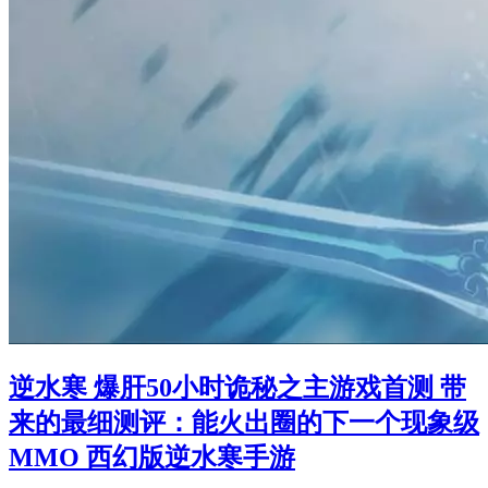
逆水寒 爆肝50小时诡秘之主游戏首测 带
来的最细测评：能火出圈的下一个现象级
MMO 西幻版逆水寒手游