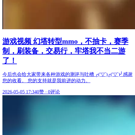
游戏视频 幻塔转型mmo，不抽卡，赛季
制，刷装备，交易行，牢塔我不当二游
了！
今后也会给大家带来各种游戏的测评与吐槽 ╭(′▽`)╭(′▽`)╯感谢
您的收看。 您的支持就是我前进的动力。
2026-05-05 17:34
0赞
·
0评论