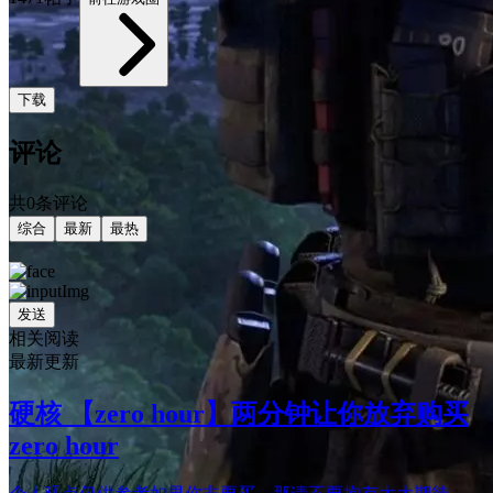
下载
评论
共0条评论
综合
最新
最热
发送
相关阅读
最新更新
硬核 【zero hour】两分钟让你放弃购买
zero hour