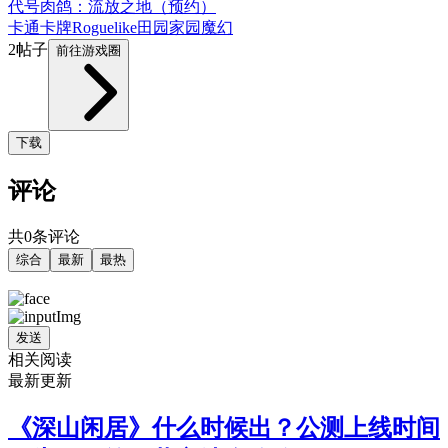
代号肉鸽：流放之地（预约）
卡通
卡牌
Roguelike
田园家园
魔幻
2帖子
前往游戏圈
下载
评论
共0条评论
综合
最新
最热
发送
相关阅读
最新更新
《深山闲居》什么时候出？公测上线时间