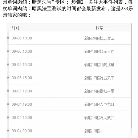
园单词肉鸽：暗黑法宝” 专区； 步骤2：关注大事件列表，每
次单词肉鸽：暗黑法宝测试的时间都会最新发布，这是233乐
园独家的哦；