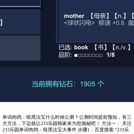
单词肉鸽：暗黑法宝什么时候公测？公测时间提前预知，有三
大方法，下边就让233乐园独家来为您揭秘吧！ 方法一： 关注
233乐园单词肉鸽：暗黑法宝大事件 ​步骤1：百度搜索 “233乐