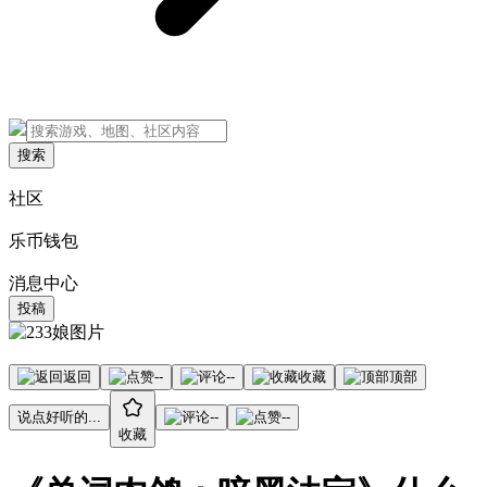
搜索
社区
乐币钱包
消息中心
投稿
返回
--
--
收藏
顶部
说点好听的...
--
--
收藏