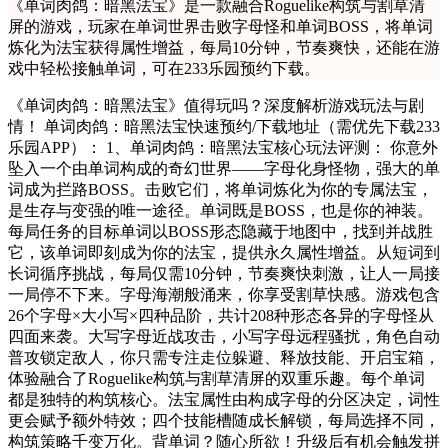
《单词肉鸽：暗黑法宝》是一款融合Roguelike构筑与割草清
屏的游戏，玩家在单词世界击败字母怪和单词BOSS，将单词
炼化为法宝获得属性增益，每局10分钟，节奏爽快，还能在游
戏中轻松接触单词，可在233乐园预约下载。
《单词肉鸽：暗黑法宝》值得玩吗？深度解析游戏玩法与剧
情！ 单词肉鸽：暗黑法宝快速预约/下载地址（需优先下载233
乐园APP）： 1、单词肉鸽：暗黑法宝核心玩法评测： 你意外
坠入一个由单词构成的奇幻世界——字母化身怪物，强大的单
词成为拦路BOSS。击败它们，将单词炼化为你的专属法宝，
是生存与变强的唯一途径。单词既是BOSS，也是你的神装。
每局任务的目标单词以BOSS形态隐藏于地图中，找到并战胜
它，该单词即刻成为你的法宝，提供永久属性增益。从短词到
长词循序挑战，每局仅需10分钟，节奏爽快刺激，让人一局接
一局停不下来。字母海潮般涌来，你享受割草快感。游戏包含
26个字母×大小写×四种品阶，共计208种形态各异的字母怪从
四面来袭。大写字母近战攻击，小写字母远程骚扰，角色自动
普攻锁定敌人，你只需专注走位躲避、释放技能、开启宝箱，
体验融合了Roguelike构筑与割草清屏的双重乐趣。每个单词
都是独特的构筑核心。法宝属性由构成字母的分区决定，词性
更会赋予额外特效；四个技能槽随成长解锁，每局选择不同，
构筑策略千变万化。背单词？随心所欲！升级后有机会触发拼