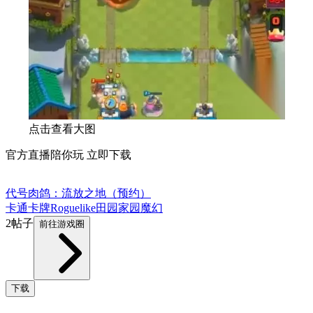
点击查看大图
官方直播陪你玩 立即下载
代号肉鸽：流放之地（预约）
卡通
卡牌
Roguelike
田园家园
魔幻
2帖子
前往游戏圈
下载