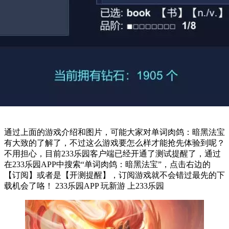
通过上面的游戏介绍和图片，可能大家对单词肉鸽：暗黑法宝
有大致的了解了，不过这么游戏要怎么样才能抢先体验到呢？
不用担心，目前233乐园客户端已经开通了测试提醒了，通过
在233乐园APP中搜索“单词肉鸽：暗黑法宝”，点击右边的
【订阅】或者是【开测提醒】，订阅游戏就不会错过最先的下
载机会了咯！ 233乐园APP 玩新游 上233乐园