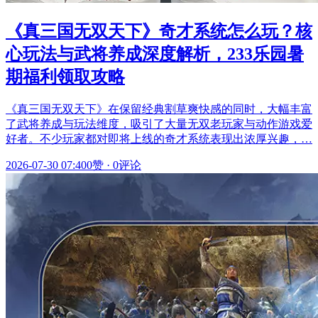
《真三国无双天下》奇才系统怎么玩？核
心玩法与武将养成深度解析，233乐园暑
期福利领取攻略
《真三国无双天下》在保留经典割草爽快感的同时，大幅丰富
了武将养成与玩法维度，吸引了大量无双老玩家与动作游戏爱
好者。不少玩家都对即将上线的奇才系统表现出浓厚兴趣，…
2026-07-30 07:40
0赞
·
0评论