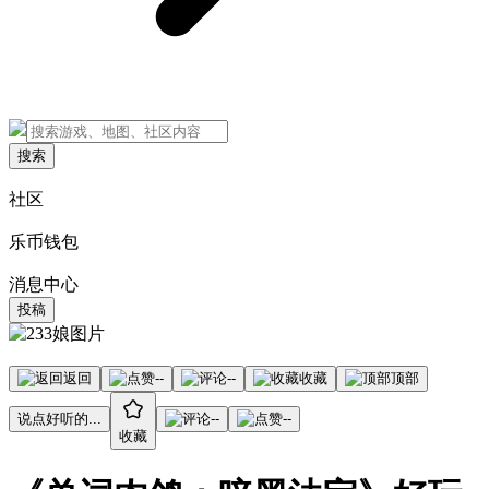
搜索
社区
乐币钱包
消息中心
投稿
返回
--
--
收藏
顶部
说点好听的...
--
--
收藏