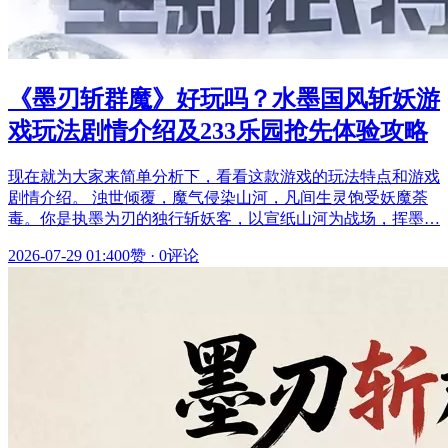
《墨刃斩群魔》好玩吗？水墨国风斩妖游
戏玩法剧情介绍及233乐园抢先体验攻略
现在就为大家来简单分析下，看看这款游戏的玩法特点和游戏
剧情介绍。 浊世倾覆，魔气侵染山河，凡间生灵饱受妖魔荼
毒。你是执墨为刃的独行斩妖客，以宣纸山河为战场，挥墨…
2026-07-29 01:40
0赞
·
0评论