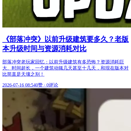
《部落冲突》以前升级建筑要多久？老版
本升级时间与资源消耗对比
部落冲突老玩家回忆：以前升级建筑有多恐怖？资源消耗巨
大、时间超长，一个建筑动辄几天甚至十几天，和现在版本对
比简直是天壤之别！
2026-07-16 08:54
0赞
·
0评论