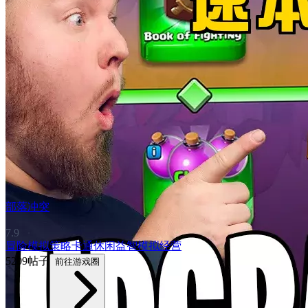
部落冲突
7.9
冒险
模拟
策略
卡通
休闲益智
模拟经营
5209帖子
前往游戏圈