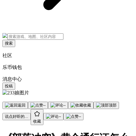
搜索
社区
乐币钱包
消息中心
投稿
返回
--
--
收藏
顶部
说点好听的...
--
--
收藏