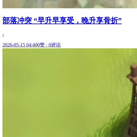
部落冲突 “早升早享受，晚升享骨折”
-
2026-05-15 04:40
0赞
·
0评论