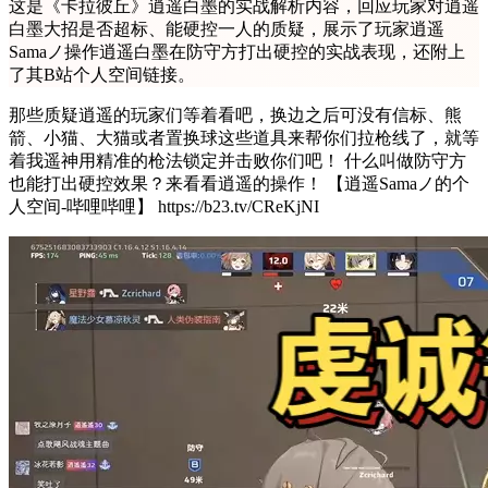
这是《卡拉彼丘》逍遥白墨的实战解析内容，回应玩家对逍遥
白墨大招是否超标、能硬控一人的质疑，展示了玩家逍遥
Samaノ操作逍遥白墨在防守方打出硬控的实战表现，还附上
了其B站个人空间链接。
那些质疑逍遥的玩家们等着看吧，换边之后可没有信标、熊
箭、小猫、大猫或者置换球这些道具来帮你们拉枪线了，就等
着我遥神用精准的枪法锁定并击败你们吧！ 什么叫做防守方
也能打出硬控效果？来看看逍遥的操作！ 【逍遥Samaノ的个
人空间-哔哩哔哩】 https://b23.tv/CReKjNI