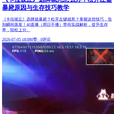
暴毙原因与生存技巧教学
《卡拉彼丘》选牌就暴毙？松开左键就死？掌握这些技巧，告
别瞬间蒸发！40直播（周日不播）带你实战解析，提升生存
率，轻松上分。
2026-07-05 18:08
0赞
·
0评论