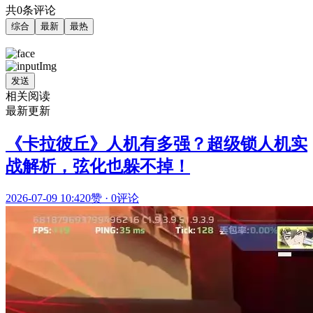
共0条评论
综合
最新
最热
发送
相关阅读
最新更新
《卡拉彼丘》人机有多强？超级锁人机实
战解析，弦化也躲不掉！
2026-07-09 10:42
0赞
·
0评论