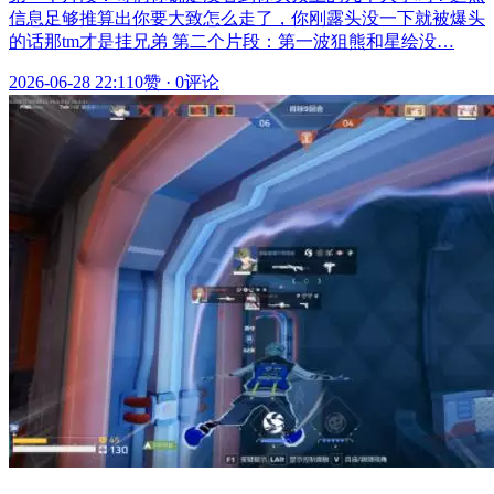
信息足够推算出你要大致怎么走了，你刚露头没一下就被爆头
的话那tm才是挂兄弟 第二个片段：第一波狙熊和星绘没…
2026-06-28 22:11
0赞
·
0评论