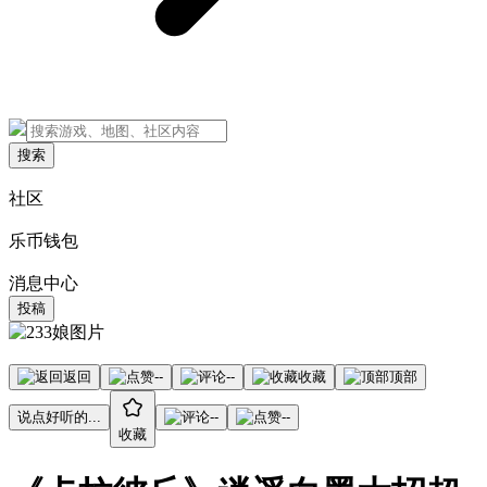
搜索
社区
乐币钱包
消息中心
投稿
返回
--
--
收藏
顶部
说点好听的...
--
--
收藏