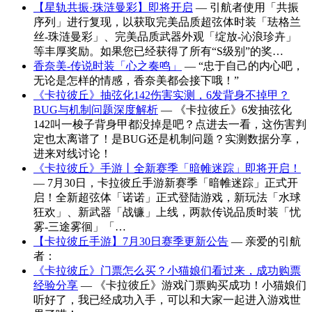
【星轨共振·珠涟曼彩】即将开启
— 引航者使用「共振
序列」进行复现，以获取完美品质超弦体时装「珐格兰
丝-珠涟曼彩」、完美品质武器外观「绽放-沁浪珍卉」
等丰厚奖励。如果您已经获得了所有“S级别”的奖…
香奈美-传说时装「心之奏鸣」
— “忠于自己的内心吧，
无论是怎样的情感，香奈美都会接下哦！”
《卡拉彼丘》抽弦化142伤害实测，6发背身不掉甲？
BUG与机制问题深度解析
— 《卡拉彼丘》6发抽弦化
142叫一梭子背身甲都没掉是吧？点进去一看，这伤害判
定也太离谱了！是BUG还是机制问题？实测数据分享，
进来对线讨论！
《卡拉彼丘》手游丨全新赛季「暗帷迷踪」即将开启！
— 7月30日，卡拉彼丘手游新赛季「暗帷迷踪」正式开
启！全新超弦体「诺诺」正式登陆游戏，新玩法「水球
狂欢」、新武器「战镰」上线，两款传说品质时装「忧
雾-三途雾徊」「…
【卡拉彼丘手游】7月30日赛季更新公告
— 亲爱的引航
者：
《卡拉彼丘》门票怎么买？小猫娘们看过来，成功购票
经验分享
— 《卡拉彼丘》游戏门票购买成功！小猫娘们
听好了，我已经成功入手，可以和大家一起进入游戏世