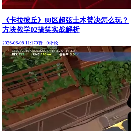
《卡拉彼丘》88区超弦土木焚决怎么玩？
方块教学02搞笑实战解析
2026-06-08 11:17
0赞
·
0评论