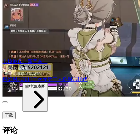
卡拉彼丘（新赛季）
8.3
科幻
射击
联机
二次元
第三人称射击
现代
5733帖子
前往游戏圈
下载
评论