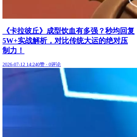
《卡拉彼丘》成型饮血有多强？秒均回复
5W+实战解析，对比传统大运的绝对压
制力！
2026-07-12 14:24
0赞
·
0评论