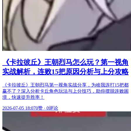
《卡拉彼丘》王朝烈马怎么玩？第一视角
实战解析，连败15把原因分析与上分攻略
《卡拉彼丘》王朝烈马第一视角实战分享，为啥我连打15把都
赢不了？深入分析卡丘角色玩法与上分技巧，助你摆脱连败困
境，快速提升胜率！
2026-07-05 18:07
0赞
·
0评论