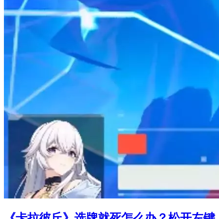
《卡拉彼丘》选牌就死怎么办？松开左键