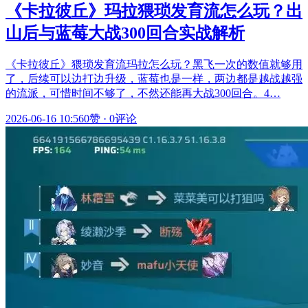
《卡拉彼丘》玛拉猥琐发育流怎么玩？出
山后与蓝莓大战300回合实战解析
《卡拉彼丘》猥琐发育流玛拉怎么玩？黑飞一次的数值就够用
了，后续可以边打边升级，蓝莓也是一样，两边都是越战越强
的流派，可惜时间不够了，不然还能再大战300回合。4…
2026-06-16 10:56
0赞
·
0评论