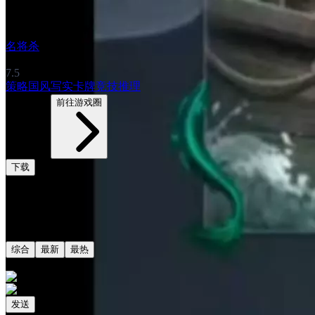
名将杀
7.5
策略
国风
写实
卡牌
竞技
推理
5433帖子
前往游戏圈
下载
评论
共0条评论
综合
最新
最热
发送