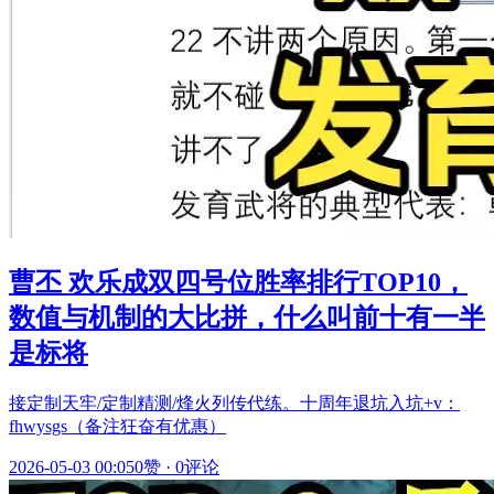
曹丕 欢乐成双四号位胜率排行TOP10，
数值与机制的大比拼，什么叫前十有一半
是标将
接定制天牢/定制精测/烽火列传代练。十周年退坑入坑+v：
fhwysgs（备注狂奋有优惠）
2026-05-03 00:05
0赞
·
0评论