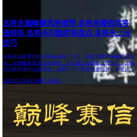
相关阅读
最新更新
名将杀巅峰赛武将推荐 名将杀哪些武将
值得练 名将杀归隐武将盘点 名将杀上分
技巧
名将杀巅峰赛哪些武将值得练？注意，某些武将本来就建议归
隐，在巅峰赛里表现更拉胯，不在我们本期盘点范围内。还有
些武将本来排位就很强，在高手手中更是如虎添翼，非常适…
2026-05-29 00:50
0赞
·
0评论