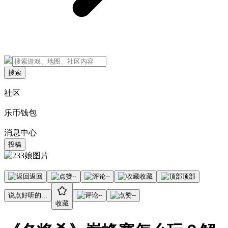
搜索
社区
乐币钱包
消息中心
投稿
返回
--
--
收藏
顶部
说点好听的...
--
--
收藏