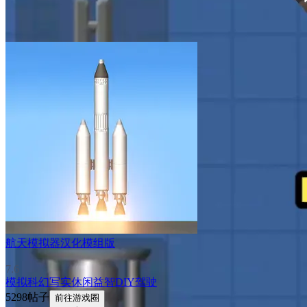
航天模拟器汉化模组版
7.6
模拟
科幻
写实
休闲益智
DIY
驾驶
5298帖子
前往游戏圈