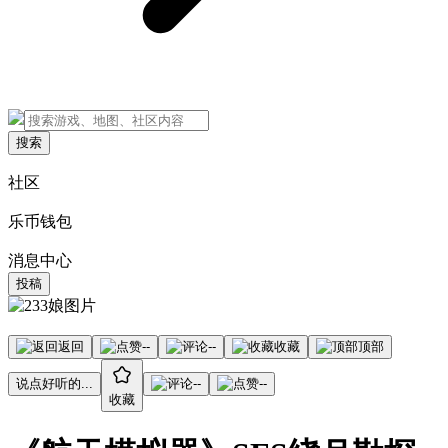
搜索
社区
乐币钱包
消息中心
投稿
返回
--
--
收藏
顶部
说点好听的...
--
--
收藏