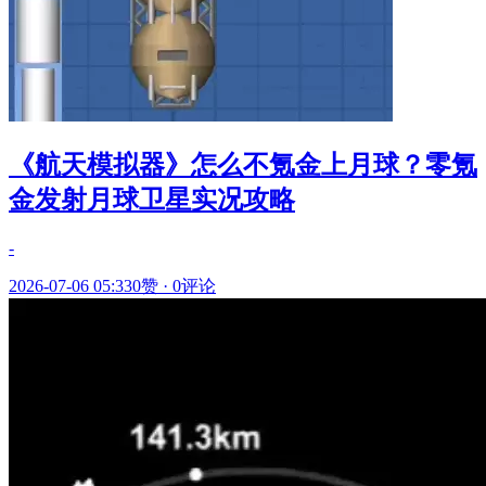
《航天模拟器》怎么不氪金上月球？零氪
金发射月球卫星实况攻略
-
2026-07-06 05:33
0赞
·
0评论