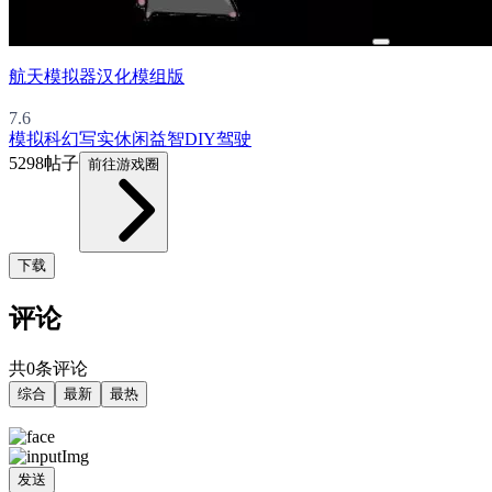
航天模拟器汉化模组版
7.6
模拟
科幻
写实
休闲益智
DIY
驾驶
5298帖子
前往游戏圈
下载
评论
共0条评论
综合
最新
最热
发送