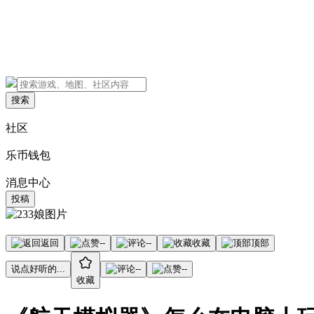
搜索
社区
乐币钱包
消息中心
投稿
返回
--
--
收藏
顶部
说点好听的...
--
--
收藏