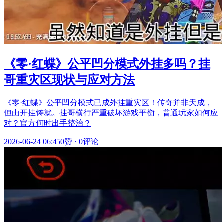
《零·红蝶》公平凹分模式外挂多吗？挂
哥重灾区现状与应对方法
《零·红蝶》公平凹分模式已成外挂重灾区！传奇并非天成，
但由开挂铸就。挂哥横行严重破坏游戏平衡，普通玩家如何应
对？官方何时出手整治？
2026-06-24 06:45
0赞
·
0评论