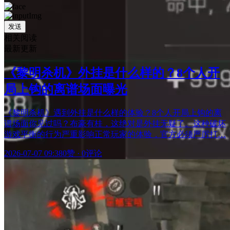
发送
相关阅读
最新更新
《黎明杀机》外挂是什么样的？8个人开
局上钩的离谱场面曝光
《黎明杀机》遇到外挂是什么样的体验？8个人开局上钩的离
谱场面你见过吗？布豪有桂，这绝对是外挂无疑了。这种破坏
游戏平衡的行为严重影响正常玩家的体验，官方必须严厉打…
2026-07-07 09:38
0赞
·
0评论