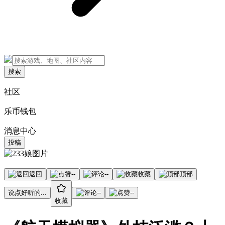
搜索
社区
乐币钱包
消息中心
投稿
返回
--
--
收藏
顶部
说点好听的...
--
--
收藏