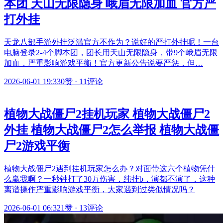
本团 天山无限隐身 峨眉无限加血 官方严
打外挂
天龙八部手游外挂泛滥官方不作为？说好的严打外挂呢！一台
电脑登录2-4个脚本团，团长用天山无限隐身，带9个峨眉无限
加血，严重影响游戏平衡！官方更新公告说要严惩，但…
2026-06-01 19:33
0赞
·
11评论
植物大战僵尸2挂机玩家 植物大战僵尸2
外挂 植物大战僵尸2怎么举报 植物大战僵
尸2游戏平衡
植物大战僵尸2遇到挂机玩家怎么办？对面带这六个植物凭什
么赢我啊？一秒钟打了30万伤害，纯挂b，演都不演了，这种
离谱操作严重影响游戏平衡，大家遇到过类似情况吗？
2026-06-01 06:32
1赞
·
13评论