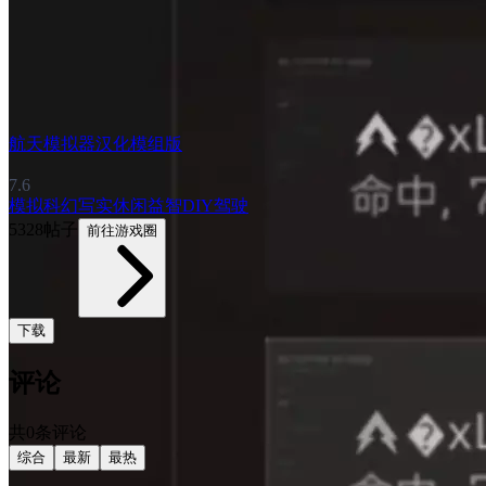
航天模拟器汉化模组版
7.6
模拟
科幻
写实
休闲益智
DIY
驾驶
5328帖子
前往游戏圈
下载
评论
共0条评论
综合
最新
最热