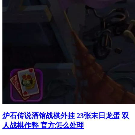
炉石传说酒馆战棋外挂 23张末日龙蛋 双
人战棋作弊 官方怎么处理