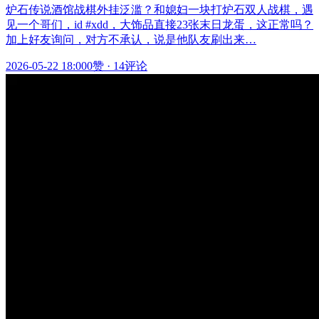
炉石传说酒馆战棋外挂泛滥？和媳妇一块打炉石双人战棋，遇
见一个哥们，id #xdd，大饰品直接23张末日龙蛋，这正常吗？
加上好友询问，对方不承认，说是他队友刷出来…
2026-05-22 18:00
0赞
·
14评论