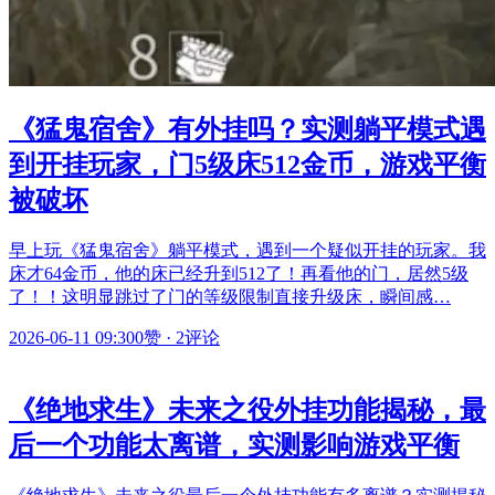
《猛鬼宿舍》有外挂吗？实测躺平模式遇
到开挂玩家，门5级床512金币，游戏平衡
被破坏
早上玩《猛鬼宿舍》躺平模式，遇到一个疑似开挂的玩家。我
床才64金币，他的床已经升到512了！再看他的门，居然5级
了！！这明显跳过了门的等级限制直接升级床，瞬间感…
2026-06-11 09:30
0赞
·
2评论
《绝地求生》未来之役外挂功能揭秘，最
后一个功能太离谱，实测影响游戏平衡