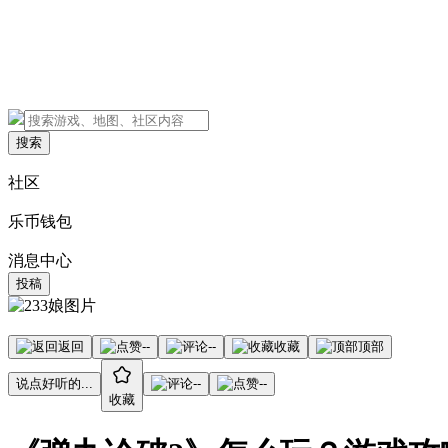
搜索
社区
乐币钱包
消息中心
投稿
返回
--
--
收藏
顶部
说点好听的...
--
--
收藏