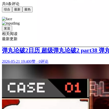
共0条评论
综合
最新
最热
发送
相关阅读
最新更新
弹丸论破2日历 超级弹丸论破2 part38 
2026-05-21 19:40
0赞
·
0评论