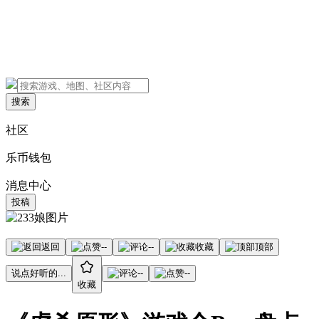
搜索
社区
乐币钱包
消息中心
投稿
返回
--
--
收藏
顶部
说点好听的...
--
--
收藏