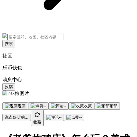
搜索
社区
乐币钱包
消息中心
投稿
返回
--
--
收藏
顶部
说点好听的...
--
--
收藏