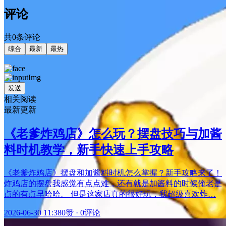
评论
共0条评论
综合
最新
最热
发送
相关阅读
最新更新
《老爹炸鸡店》怎么玩？摆盘技巧与加酱
料时机教学，新手快速上手攻略
《老爹炸鸡店》摆盘和加酱料时机怎么掌握？新手攻略来了！
炸鸡店的摆盘我感觉有点点难，还有就是加酱料的时候俺老是
点的有点早哈哈。 但是这家店真的很好玩，我超级喜欢炸…
2026-06-30 11:38
0赞
·
0评论