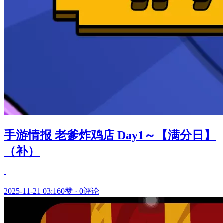
手游情报 老爹炸鸡店 Day1～【满分日】
（补）
-
2025-11-21 03:16
0赞
·
0评论