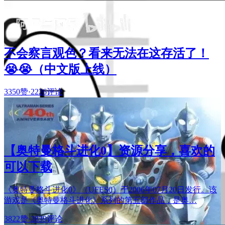
不会察言观色？看来无法在这存活了！
😭😭（中文版上线）
3350赞
·
2226评论
【奥特曼格斗进化0】资源分享，喜欢的
可以下载
《奥特曼格斗进化0》（UFES0）于2006年07月20日发行。该
游戏是《奥特曼格斗进化》系列的第五部作品，是奥…
3822赞
·
2839评论