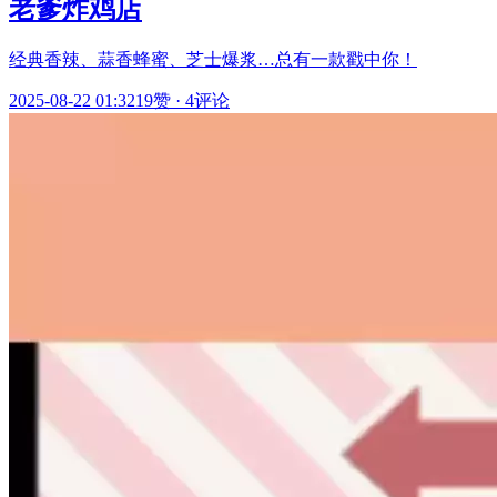
老爹炸鸡店
经典香辣、蒜香蜂蜜、芝士爆浆…总有一款戳中你！
2025-08-22 01:32
19赞
·
4评论