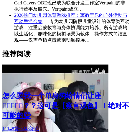
Carl Cavers OBE现已成为联合开发工作室Vertpaint的非
执行董事及股东。Vertpaint成立…
2026热门幼儿园体育游戏推荐：寓教于乐的户外活动与
互动手游合集
— 专为幼儿园阶段儿童设计的体育类互动
游戏，注重启蒙教育与身体协调能力培养。所有游戏均
以生活化、趣味化的模拟场景为载体，操作方式简洁直
观——仅需单指点击或拖动触控屏…
推荐阅读
怎么要我一个单身狗给情侣让座
🧑🏻‍❤️‍👩🏻？？这可是【察言观色】！绝对不
可能的😋
11148赞
·
3248评论