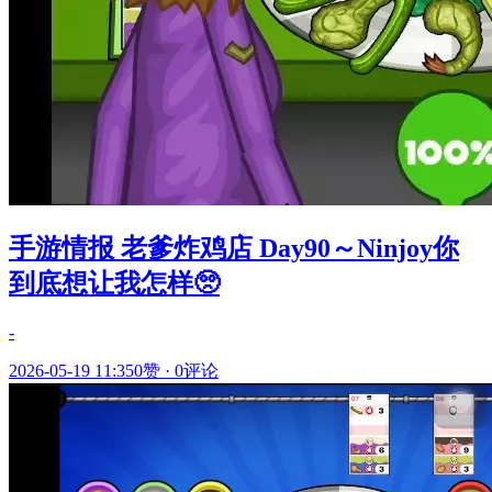
手游情报 老爹炸鸡店 Day90～Ninjoy你
到底想让我怎样🥺
-
2026-05-19 11:35
0赞
·
0评论