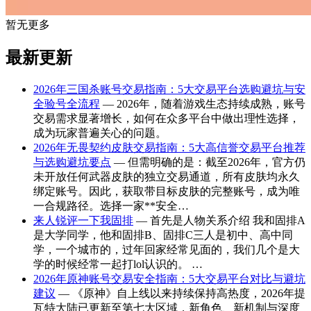
暂无更多
最新更新
2026年三国杀账号交易指南：5大交易平台选购避坑与安
全验号全流程
— 2026年，随着游戏生态持续成熟，账号
交易需求显著增长，如何在众多平台中做出理性选择，
成为玩家普遍关心的问题。
2026年无畏契约皮肤交易指南：5大高信誉交易平台推荐
与选购避坑要点
— 但需明确的是：截至2026年，官方仍
未开放任何武器皮肤的独立交易通道，所有皮肤均永久
绑定账号。因此，获取带目标皮肤的完整账号，成为唯
一合规路径。选择一家**安全…
来人锐评一下我固排
— 首先是人物关系介绍 我和固排A
是大学同学，他和固排B、固排C三人是初中、高中同
学，一个城市的，过年回家经常见面的，我们几个是大
学的时候经常一起打lol认识的。 …
2026年原神账号交易安全指南：5大交易平台对比与避坑
建议
— 《原神》自上线以来持续保持高热度，2026年提
瓦特大陆已更新至第七大区域，新角色、新机制与深度