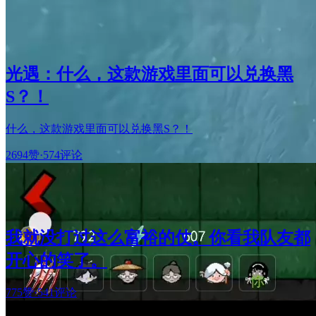
光遇：什么，这款游戏里面可以兑换黑
S？！
什么，这款游戏里面可以兑换黑S？！
2694赞
·
574评论
我就没打过这么富裕的仗。你看我队友都
开心的笑了。
775赞
·
541评论