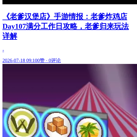
《老爹汉堡店》手游情报：老爹炸鸡店
Day107满分工作日攻略，老爹归来玩法
详解
-
2026-07-18 09:10
0赞
·
0评论