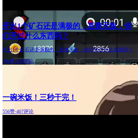
开出1个矿石还是满极的，直接无敌，你
们开过什么东西吗？
开出1个矿石还是满极的，直接无敌，你们开过什么东西吗？
390赞
·
289评论
一碗米饭！三秒干完！
556赞
·
407评论