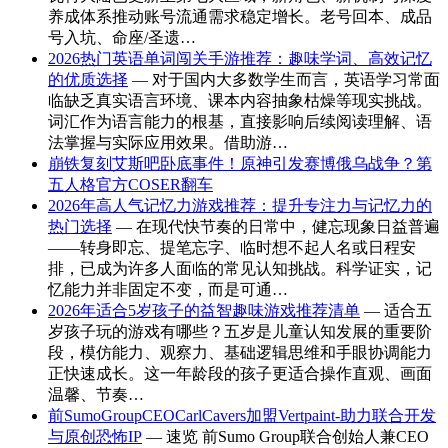
养成体系推动账号流通需求稳定增长。老号回本、成品
号入坑、命座/圣遗…
2026热门英语单词闯关手游推荐：趣味学词、高效记忆
的优质选择
— 对于国内大多数学生而言，英语学习常面
临缺乏真实语言环境、课本内容抽象枯燥等现实挑战。
词汇作为语言能力的根基，直接影响后续阅读理解、语
法掌握与实际应用效果。借助游…
崩铁复刻艾斯吧卧底事件！原神引发赛博俄乌战争？第
五人格官方COSER翻车
2026年高人气记忆力游戏推荐：提升专注力与记忆力的
热门选择
— 在现代快节奏的日常中，健忘现象日益普遍
——转身即忘、提笔忘字、临时想不起人名或日程安
排，已成为许多人面临的常见认知挑战。科学证实，记
忆能力并非固定不变，而是可通…
2026年适合5岁孩子的益智趣味游戏推荐清单
— 适合五
岁孩子玩的游戏有哪些？五岁是儿童认知发展的重要阶
段，模仿能力、观察力、基础逻辑思维和手眼协调能力
正快速成长。这一年龄段的孩子更适合操作直观、画面
温馨、节奏…
前SumoGroupCEOCarlCavers加盟Vertpaint-助力联合开发
与原创恐怖IP
— 速览 前Sumo Group联合创始人兼CEO