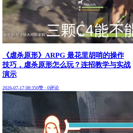
《虐杀原形》ARPG 最花里胡哨的操作
技巧，虐杀原形怎么玩？连招教学与实战
演示
2026-07-17 08:35
0赞
·
0评论