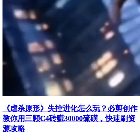
《虐杀原形》失控进化怎么玩？必剪创作
教你用三颗C4砖赚30000硫磺，快速刷资
源攻略