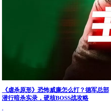
《虐杀原形》恐怖威廉怎么打？德军总部
潜行暗杀实录，硬核BOSS战攻略
-