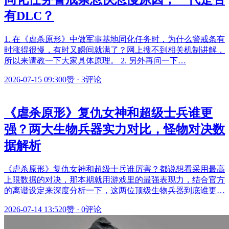
有DLC？
1. 在《虐杀原形》中做军事基地同化任务时，为什么警戒条有
时涨得很慢，有时又瞬间就满了？网上搜不到相关机制讲解，
所以来请教一下大家具体原理。 2. 另外再问一下…
2026-07-15 09:30
0赞
·
3评论
《虐杀原形》复仇女神和超级士兵谁更
强？两大生物兵器实力对比，怪物对决数
据解析
《虐杀原形》复仇女神和超级士兵谁厉害？都说想看采用最高
上限数据的对决，那本期就用游戏里的最强表现力，结合官方
的离谱设定来深度分析一下，这两位顶级生物兵器到底谁更…
2026-07-14 13:52
0赞
·
0评论