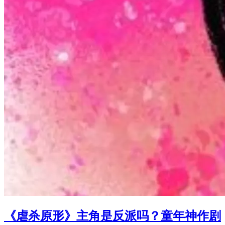
《虐杀原形》主角是反派吗？童年神作剧