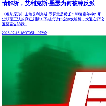
情解析，艾利克斯·墨瑟为何被称反派
《虐杀原形》主角艾利克斯·墨瑟竟是反派？聊聊童年神作那
些颠覆三观的疯狂剧情！下期想听什么游戏解析，欢迎在评论
区留言告诉我~
2026-07-16 18:37
0赞
·
0评论