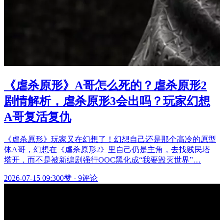
《虐杀原形》A哥怎么死的？虐杀原形2
剧情解析，虐杀原形3会出吗？玩家幻想
A哥复活复仇
《虐杀原形》玩家又在幻想了！幻想自己还是那个高冷的原型
体A哥，幻想在《虐杀原形2》里自己仍是主角，去找贱民塔
塔开，而不是被新编剧强行OOC黑化成“我要毁灭世界”…
2026-07-15 09:30
0赞
·
9评论