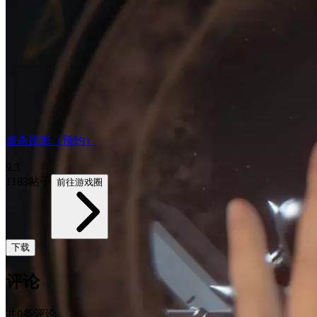
虐杀原形（预约）
9.3
1183帖子
前往游戏圈
下载
评论
共0条评论