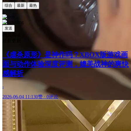
综合
最新
最热
发送
相关阅读
最新更新
《虐杀原形》是神作吗？XBOX版游戏画
面与动作体验深度评测，媲美战神的爽快
感解析
-
2026-06-04 11:13
0赞
·
0评论