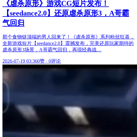
《虐杀原形》游戏CG短片发布！
【seedance2.0】还原虐杀原形3，A哥霸
气回归
那个食物链顶端的男人回来了！《虐杀原形》系列粉丝狂喜，
全新游戏短片【seedance2.0】震撼发布，完美还原玩家期待的
虐杀原形3场景，A哥霸气回归，再现经典战…
2026-07-19 03:36
0赞
·
0评论