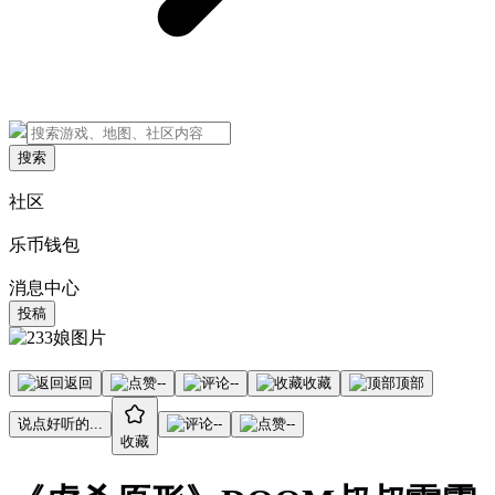
搜索
社区
乐币钱包
消息中心
投稿
返回
--
--
收藏
顶部
说点好听的...
--
--
收藏