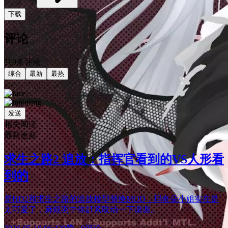
下载
评论
共0条评论
综合
最新
最热
发送
相关阅读
最新更新
求生之路2 追放：指挥官看到的VS人形看
到的
是HD2和求生之路的追放模型替换MOD，玛奇朵小姐实在是
太可爱了，麻烦羽中你赶紧联动一下谢谢。