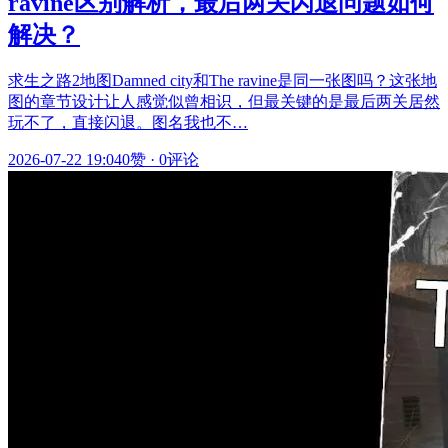
ravine区别解析，最后两关闪退问题如何
解决？
求生之路2地图Damned city和The ravine是同一张图吗？这张地
图的章节设计让人感觉似曾相识，但最关键的是最后两关居然
玩不了，直接闪退。图名我也不…
2026-07-22 19:04
0赞
·
0评论