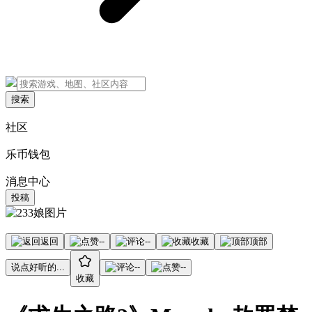
搜索
社区
乐币钱包
消息中心
投稿
返回
--
--
收藏
顶部
说点好听的...
--
--
收藏