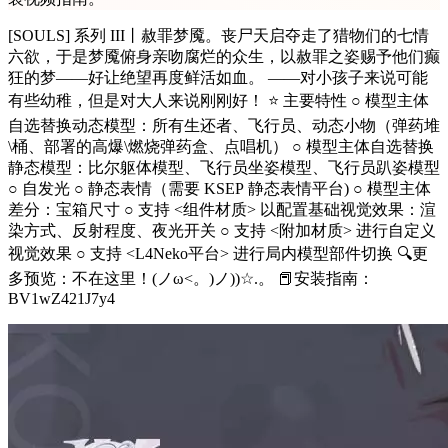
[SOULS] 系列 III丨赦罪梦魇。丧尸天启夺走了猎物们的七情
六欲，于是梦魇俯身亲吻腐烂的众生，以赦罪之姿赐予他们癫
狂的梦——好让绝望再度鲜活如血。 ——对小孩子来说可能
有些幼稚，但是对大人来说刚刚好！ ⭐ 主要特性 ○ 模型主体
自选替换动态模型：所有生还者、飞行员、动态小物（弹药堆
\桶、部署的高爆\燃烧弹药盒、点唱机） ○ 模型主体自选替换
静态模型：比尔躯体模型、飞行员坐姿模型、飞行员趴姿模型
○ 自发光 ○ 静态表情（需要 KSEP 静态表情平台) ○ 模型主体
差分：宝箱尺寸 ○ 支持 <组件材质> 以配置基础视觉效果：渲
染方式、反射程度、夜光开关 ○ 支持 <附加材质> 进行自定义
视觉效果 ○ 支持 <L4Neko平台> 进行局内模型部件切换 🔍更
多预览：不在这里！(ノω<。)ノ))☆.。 📕安装指南：
BV1wZ421J7y4