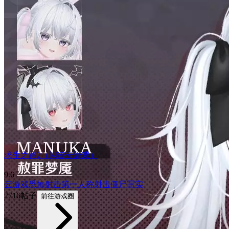
求生之路2（闪迹云游戏）
9.6
云游戏
恐怖
射击
第一人称射击
僵尸
写实
2716帖子
前往游戏圈