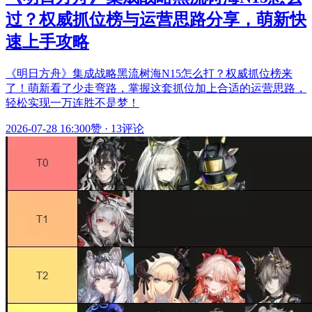
过？权威抓位榜与运营思路分享，萌新快
速上手攻略
《明日方舟》集成战略黑流树海N15怎么打？权威抓位榜来
了！萌新看了少走弯路，掌握这套抓位加上合适的运营思路，
轻松实现一万连胜不是梦！
2026-07-28 16:30
0赞
·
13评论