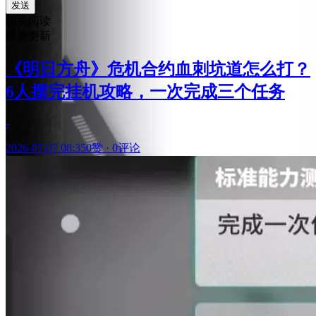
发送
相关阅读
最新更新
《明日方舟》危机合约血刺坑道怎么打？
6人摆完挂机攻略，一次完成三个任务
-
2026-07-07 08:35
0赞
·
0评论