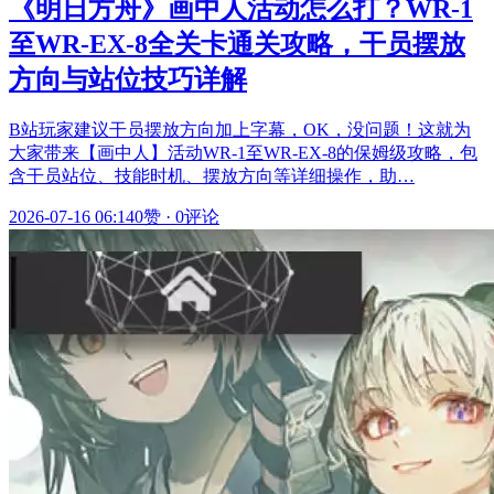
《明日方舟》画中人活动怎么打？WR-1
至WR-EX-8全关卡通关攻略，干员摆放
方向与站位技巧详解
B站玩家建议干员摆放方向加上字幕，OK，没问题！这就为
大家带来【画中人】活动WR-1至WR-EX-8的保姆级攻略，包
含干员站位、技能时机、摆放方向等详细操作，助…
2026-07-16 06:14
0赞
·
0评论