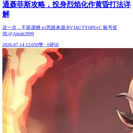
通聂菲斯攻略，投身烈焰化作黄昏打法详
解
这一次，不留遗憾 p1思路来源:BV1hUTY6PEvC 账号提
供:@Aleph3999
2026-07-14 12:05
0赞
·
0评论