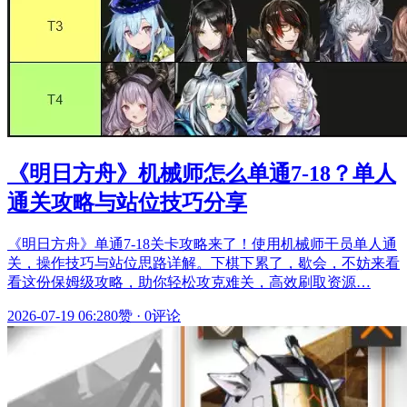
《明日方舟》机械师怎么单通7-18？单人
通关攻略与站位技巧分享
《明日方舟》单通7-18关卡攻略来了！使用机械师干员单人通
关，操作技巧与站位思路详解。下棋下累了，歇会，不妨来看
看这份保姆级攻略，助你轻松攻克难关，高效刷取资源…
2026-07-19 06:28
0赞
·
0评论