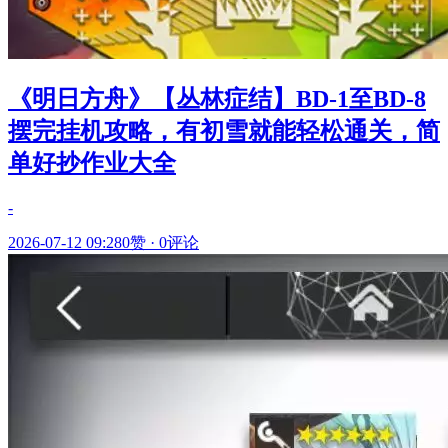
《明日方舟》【丛林症结】BD-1至BD-8
摆完挂机攻略，有初雪就能轻松通关，简
单好抄作业大全
-
2026-07-12 09:28
0赞
·
0评论