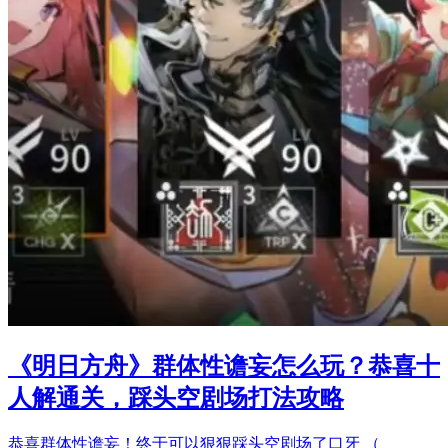
《明日方舟》群体性谵妄怎么玩？恭喜十
人解通关，踩头空剧场打法攻略
恭喜群体性谵妄！终于可以狠狠踩头空剧场了口牙 （