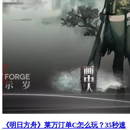
《明日方舟》莱万汀单C怎么玩？35秒速