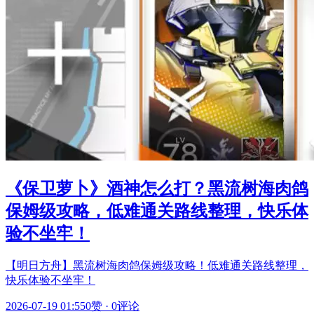
《保卫萝卜》酒神怎么打？黑流树海肉鸽
保姆级攻略，低难通关路线整理，快乐体
验不坐牢！
【明日方舟】黑流树海肉鸽保姆级攻略！低难通关路线整理，
快乐体验不坐牢！
2026-07-19 01:55
0赞
·
0评论