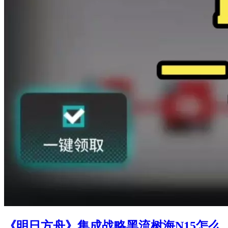
《明日方舟》集成战略黑流树海N15怎么