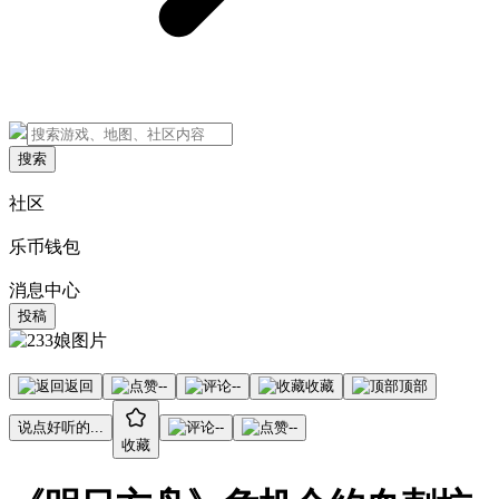
搜索
社区
乐币钱包
消息中心
投稿
返回
--
--
收藏
顶部
说点好听的...
--
--
收藏