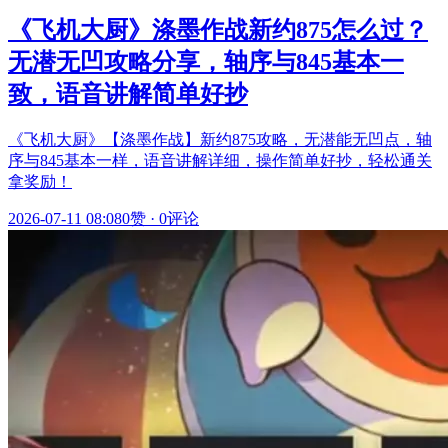
《飞机大厨》涤墨作战新约875怎么过？
无潜无凹攻略分享，轴序与845基本一
致，语音讲解简单好抄
《飞机大厨》【涤墨作战】新约875攻略，无潜能无凹点，轴
序与845基本一样，语音讲解详细，操作简单好抄，轻松通关
拿奖励！
2026-07-11 08:08
0赞
·
0评论