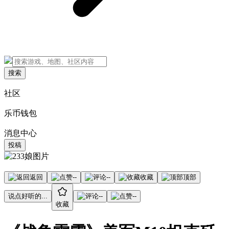
搜索
社区
乐币钱包
消息中心
投稿
返回
--
--
收藏
顶部
说点好听的...
--
--
收藏