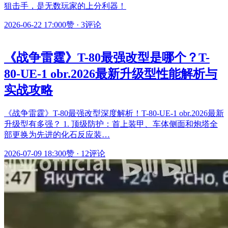
狙击手，是无数玩家的上分利器！
2026-06-22 17:00
0赞
·
3评论
《战争雷霆》T-80最强改型是哪个？T-
80-UE-1 obr.2026最新升级型性能解析与
实战攻略
《战争雷霆》T-80最强改型深度解析！T-80-UE-1 obr.2026最新
升级型有多强？ 1. 顶级防护：首上装甲、车体侧面和炮塔全
部更换为先进的化石反应装…
2026-07-09 18:30
0赞
·
12评论