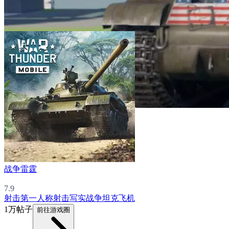
战争雷霆
7.9
射击
第一人称射击
写实
战争
坦克
飞机
1万帖子
前往游戏圈