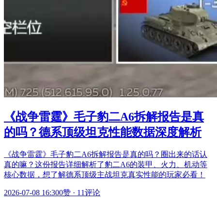
《战争雷霆》毛子豹二A6拆解报告是真
的吗？德系顶级坦克性能数据深度解析
《战争雷霆》毛子豹二A6拆解报告是真的吗？圈出来的话认
真的嘛？这份报告详细解析了豹二A6的装甲、火力、机动等
核心数据，想了解德系顶级主战坦克真实性能的玩家必看！
2026-07-08 16:30
0赞
·
11评论