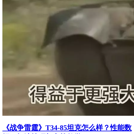
《战争雷霆》T34-85坦克怎么样？性能数