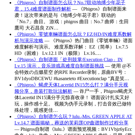
《Phigros》自制谱面怎么玩？No.7联动地缚少年花子
君，15.4难度谱面制作解析
— 《Phigros》自制谱面来
袭！这次带来的是与《地缚少年花子君》联动的
「No.7」曲目。 游戏：phigros 曲目：No.7 曲师：生田
鷹司 大石昌良 ZiN…
《Phigros》零號車輛谱面怎么玩？EZ/HD/IN难度系数解
析与演示攻略
— 《Phigros》热门曲目《零號車輛》谱面
难度解析与演示。 难度系数详解： EZ（简单） Lv.7.5
HD（困难） Lv.12.1 IN（极限） Lv.16.…
《Phigros》自制谱面「处刑鼓掌/Execution Clap」IN
Lv.15 演示，音乐游戏高难度自制谱面挑战
— 使用 @不
会特效の点缀星空 的RPE Recorder录制，原曲BV号：
BV1dyoDBCEWU #kasaneteto #Executionclap "真是笑…
《Phigros》蝎虎天体Lacertid IN15怎么打？满分手元视
频分享，兽装打歌玩法解析
— 诈尸一手，Phigros蝎虎天
体Lacertid IN15满分手元惊喜收录！ 谱面设计扎实又好
玩，操作感十足。 视频为伪手元录制，打击音效已做特
殊处理，观感更佳…
《Phigros》自制谱怎么玩？lulu.-Mrs. GREEN APPLE AT
Lv.14.7 谱面揭秘，葬送的芙莉莲OP曲谱制作过程分享
— Phigros自制谱《lulu.》谱面预览视频：BV1Vbjz6yEcc