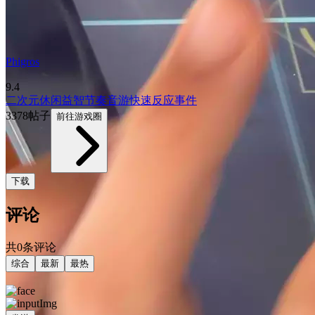
Phigros
9.4
二次元
休闲益智
节奏音游
快速反应事件
3378帖子
前往游戏圈
下载
评论
共0条评论
综合
最新
最热