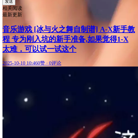
发送
相关阅读
最新更新
音乐游戏 [冰与火之舞自制谱] A-X新手教
程 专为刚入坑的新手准备,如果觉得1-X
太难，可以试一试这个
2025-10-10 10:46
0赞
·
0评论