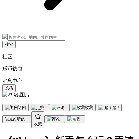
搜索
社区
乐币钱包
消息中心
投稿
返回
--
--
收藏
顶部
说点好听的...
--
--
收藏