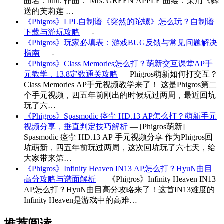
曲名：lulu. 作曲： Mrs. GREEN APPLE 曲绘：采用《葬
送的芙莉莲 …
《Phigros》LPL自制谱《突然的陀螺》怎么玩？自制谱
下载与游玩攻略
— -
《Phigros》玩家必填表：游戏BUG反馈与常见问题解决
指南
— -
《Phigros》Class Memories怎么打？萌新交互课堂AP手
元教学，13.8定数通关攻略
— Phigros萌新如何打交互？
Class Memories AP手元视频教学来了！ 这是Phigros第二
个手元视频，四五年前刚出的时候玩过两周，最近回坑
玩了六…
《Phigros》Spasmodic 痉挛 HD.13 AP怎么打？萌新手元
视频分享，垂直判定技巧解析
— [Phigros萌新]
Spasmodic 痉挛 HD.13 AP 手元视频分享 作为Phigros回
坑萌新，四五年前玩过两周，这次回坑玩了六七天，给
大家带来第…
《Phigros》Infinity Heaven IN13 AP怎么打？HyuN曲目
高分攻略与谱面解析
— 《Phigros》Infinity Heaven IN13
AP怎么打？HyuN曲目高分攻略来了！这首IN13难度的
Infinity Heaven是游戏中的高难…
推荐阅读