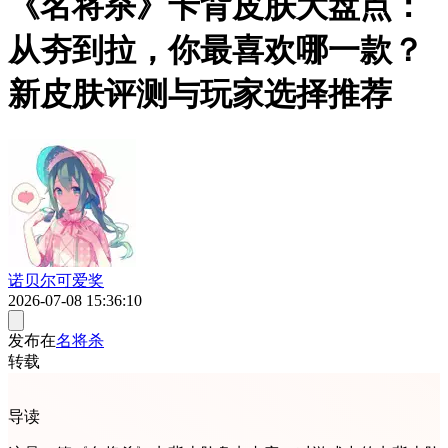
《名将杀》卡背皮肤大盘点：
从夯到拉，你最喜欢哪一款？
新皮肤评测与玩家选择推荐
诺贝尔可爱奖
2026-07-08 15:36:10
发布在
名将杀
转载
导读