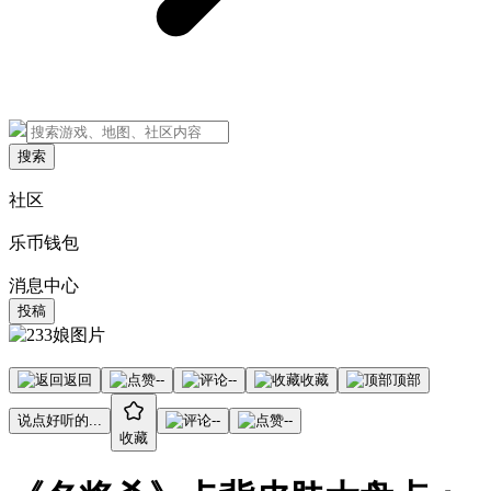
搜索
社区
乐币钱包
消息中心
投稿
返回
--
--
收藏
顶部
说点好听的...
--
--
收藏