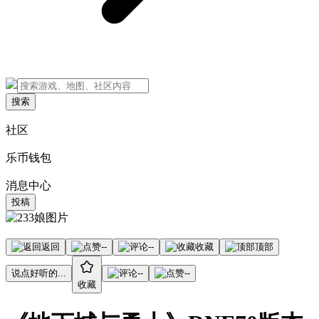
搜索
社区
乐币钱包
消息中心
投稿
返回
--
--
收藏
顶部
说点好听的...
--
--
收藏