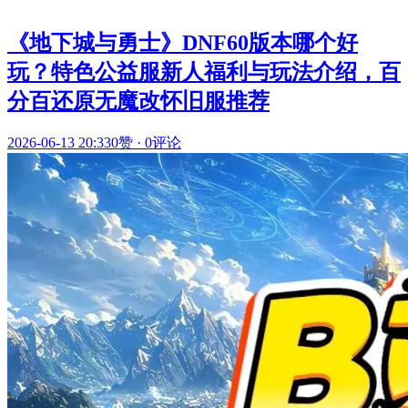
《地下城与勇士》DNF60版本哪个好
玩？特色公益服新人福利与玩法介绍，百
分百还原无魔改怀旧服推荐
2026-06-13 20:33
0赞
·
0评论