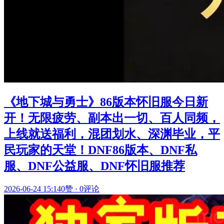
《地下城与勇士》86版本怀旧服今日新
开！无限疲劳、副本出一切、百人同频，
上线就送福利，混团划水、深渊毕业，平
民玩家的天堂！DNF86版本、DNF私
服、DNF公益服、DNF怀旧服推荐
2026-06-24 15:14
0赞
·
0评论