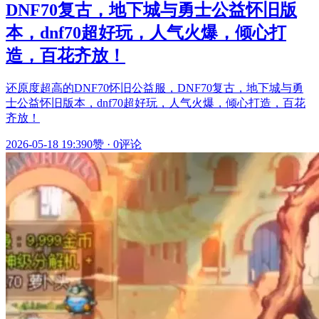
DNF70复古，地下城与勇士公益怀旧版
本，dnf70超好玩，人气火爆，倾心打
造，百花齐放！
还原度超高的DNF70怀旧公益服，DNF70复古，地下城与勇
士公益怀旧版本，dnf70超好玩，人气火爆，倾心打造，百花
齐放！
2026-05-18 19:39
0赞
·
0评论