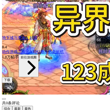
地下城与勇士：起源
8.4
动作游戏
二次元
ARPG
格斗
热血
街机
1.8万帖子
前往游戏圈
下载
评论
共0条评论
综合
最新
最热