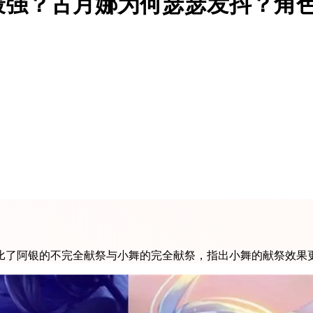
最强？古月娜为何瑟瑟发抖？角
比了阿银的不完全献祭与小舞的完全献祭，指出小舞的献祭效果