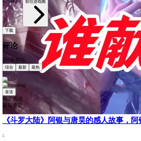
6738帖子
前往游戏圈
下载
评论
共0条评论
综合
最新
最热
发送
相关阅读
最新更新
《斗罗大陆》阿银与唐昊的感人故事，阿
-