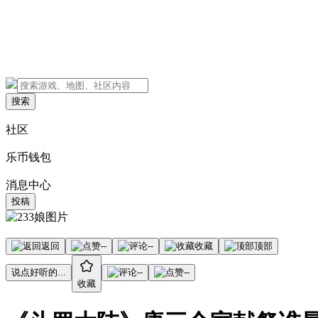
搜索
社区
乐币钱包
消息中心
投稿
返回
--
--
收藏
顶部
说点好听的...
--
--
收藏