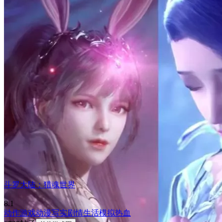
斗罗大陆：猎魂世界
8.1
动作游戏
动漫
写实
剧情
生活模拟
热血