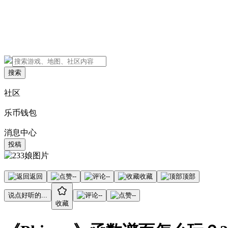
搜索
社区
乐币钱包
消息中心
投稿
返回
--
--
收藏
顶部
说点好听的...
--
--
收藏