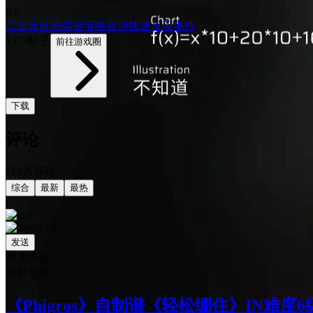
9.5
二次元
休闲益智
节奏音游
快速反应事件
3373帖子
前往游戏圈
下载
评论
共0条评论
综合
最新
最热
发送
相关阅读
最新更新
《Phigros》自制谱《轻松绷住》IN