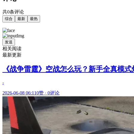
共0条评论
综合
最新
最热
发送
相关阅读
最新更新
《战争雷霆》空战怎么玩？新手全真模式
-
2026-06-08 06:11
0赞
·
0评论