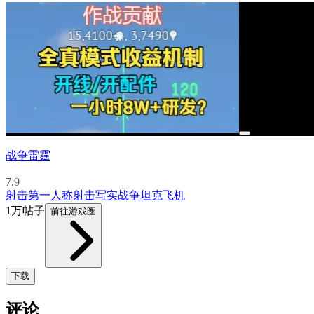
战争雷霆
7.9
射击
第一人称射击
写实
战争
坦克
飞机
1万帖子
前往游戏圈
下载
评论