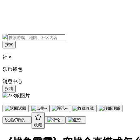
搜索
社区
乐币钱包
消息中心
投稿
返回
--
--
收藏
顶部
说点好听的...
--
--
收藏