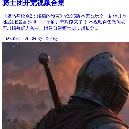
骑士团开荒视频合集
《骑马与砍杀2：潘德的预言》v3.9.5版本怎么玩？一封信开局
挑战149最高难度，非单刷开荒攻略来了！ 本视频合集教你如
何只招募好人领主、组建自建骑士团，超长分…
2026-06-12 20:36
0赞
·
0评论