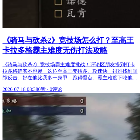
《骑马与砍杀2》竞技场怎么打？至高王
卡拉多格霸主难度无伤打法攻略
《骑马与砍杀2》竞技场霸主难度挑战！评论区朋友提到打卡
拉多格确实不容易，这位至高王变招多、攻速快，很难找到间
隙反击。好在他比我多一身甲，跑得慢点。霸主难度下吃他…
2026-07-18 08:38
0赞
·
0评论