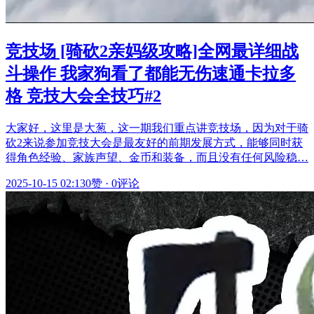
竞技场 [骑砍2亲妈级攻略]全网最详细战
斗操作 我家狗看了都能无伤速通卡拉多
格 竞技大会全技巧#2
大家好，这里是大葱，这一期我们重点讲竞技场，因为对于骑
砍2来说参加竞技大会是最友好的前期发展方式，能够同时获
得角色经验、家族声望、金币和装备，而且没有任何风险稳…
2025-10-15 02:13
0赞
·
0评论