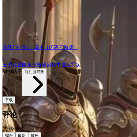
骑马与砍杀2：霸主（闪迹云游戏）
8.0
云游戏
冒险
角色扮演
策略
中世纪
写实
3494帖子
前往游戏圈
下载
评论
共0条评论
综合
最新
最热