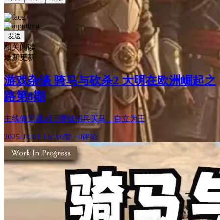
发送
相关阅读
最新更新
游戏杂谈 骑马与砍杀2 大明在欧洲崛起之
路第8期
主线做完就剩下攒钱招兵买马，自立为王
2025-12-01 13:21
0赞
·
0评论