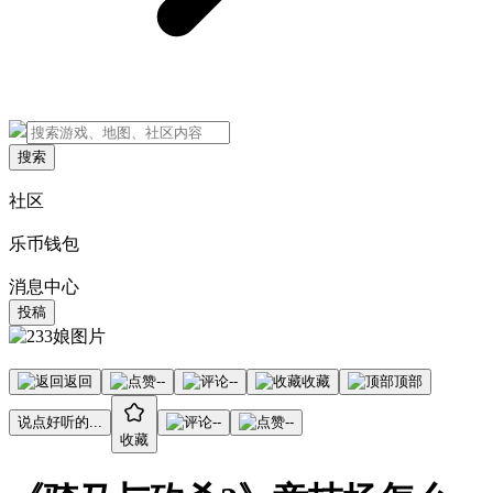
搜索
社区
乐币钱包
消息中心
投稿
返回
--
--
收藏
顶部
说点好听的...
--
--
收藏