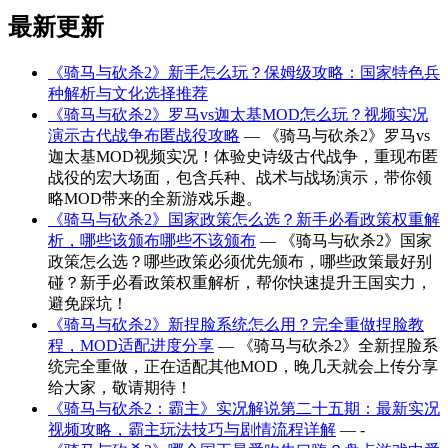
最新更新
《骑马与砍杀2》新手怎么玩？保姆级攻略：国家特色兵
种解析与文化选择推荐
《骑马与砍杀2》罗马vs迦太基MOD怎么玩？视频实况
演示古代战争布匿战役攻略
— 《骑马与砍杀2》罗马vs
迦太基MOD视频实况！体验史诗级古代战争，重现布匿
战役的宏大场面，包含兵种、战术与战场演示，带你领
略MOD带来的全新游戏乐趣。
《骑马与砍杀2》国家政策怎么选？新手必看政策权重解
析，哪些该颁布哪些不该颁布
— 《骑马与砍杀2》国家
政策怎么选？哪些政策必须优先颁布，哪些政策最好别
碰？新手必看政策权重解析，帮你快速提升王国实力，
避免踩坑！
《骑马与砍杀2》新捏脸系统怎么用？完全重做捏脸教
程，MOD适配进度分享
— 《骑马与砍杀2》全新捏脸系
统完全重做，正在适配其他MOD，晚几天就会上传分享
给大家，敬请期待！
《骑马与砍杀2：霸主》实况解说第二十五期：最新实况
视频攻略，霸主玩法技巧与剧情流程详解
— -