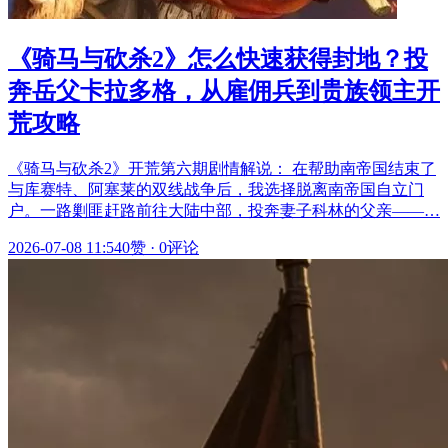
《骑马与砍杀2》怎么快速获得封地？投
奔岳父卡拉多格，从雇佣兵到贵族领主开
荒攻略
《骑马与砍杀2》开荒第六期剧情解说： 在帮助南帝国结束了
与库赛特、阿塞莱的双线战争后，我选择脱离南帝国自立门
户。一路剿匪赶路前往大陆中部，投奔妻子科林的父亲——…
2026-07-08 11:54
0赞
·
0评论