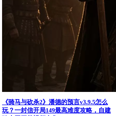
《骑马与砍杀2》潘德的预言v3.9.5怎么
玩？一封信开局149最高难度攻略，自建