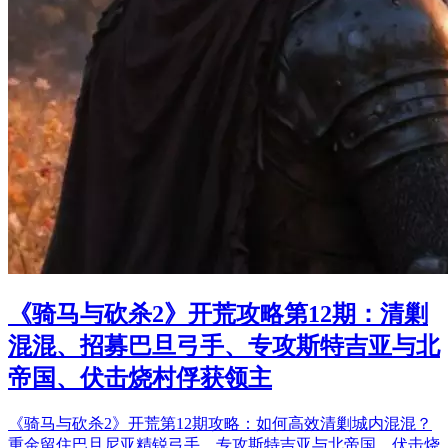
《骑马与砍杀2》开荒攻略第12期：清剿
混混、招募巴旦弓手、专攻斯特吉亚与北
帝国、伏击烧村俘获领主
《骑马与砍杀2》开荒第12期攻略：如何高效清剿城内混混？
重金留住巴旦尼亚精锐弓手，专攻斯特吉亚与北帝国，伏击烧