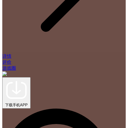
详情
评价
游戏圈
下载手机APP