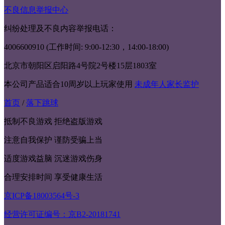
不良信息举报中心
纠纷处理及不良内容举报电话：
4006600910 (工作时间: 9:00-12:30，14:00-18:00)
北京市朝阳区启阳路4号院2号楼15层1803室
本公司产品适合10周岁以上玩家使用
未成年人家长监护
首页
/
落下跳球
抵制不良游戏 拒绝盗版游戏
注意自我保护 谨防受骗上当
适度游戏益脑 沉迷游戏伤身
合理安排时间 享受健康生活
京ICP备18003564号-3
经营许可证编号：京B2-20181741