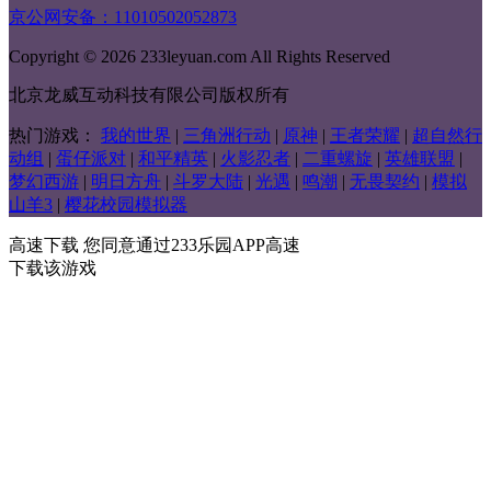
京公网安备：11010502052873
Copyright © 2026 233leyuan.com All Rights Reserved
北京龙威互动科技有限公司版权所有
热门游戏：
我的世界
|
三角洲行动
|
原神
|
王者荣耀
|
超自然行
动组
|
蛋仔派对
|
和平精英
|
火影忍者
|
二重螺旋
|
英雄联盟
|
梦幻西游
|
明日方舟
|
斗罗大陆
|
光遇
|
鸣潮
|
无畏契约
|
模拟
山羊3
|
樱花校园模拟器
高速下载
您同意通过233乐园APP高速
下载该游戏