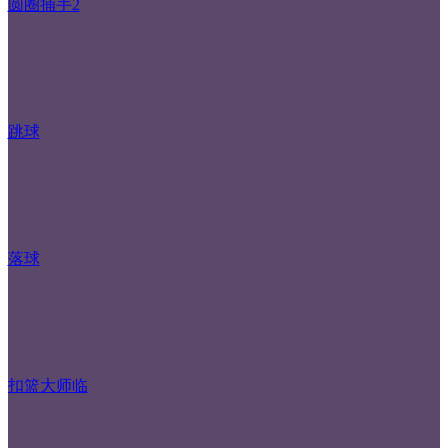
圆圈捕手2
跳球
落球
扣篮大师临