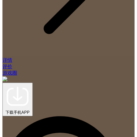
详情
评价
游戏圈
下载手机APP