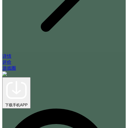
详情
评价
游戏圈
下载手机APP