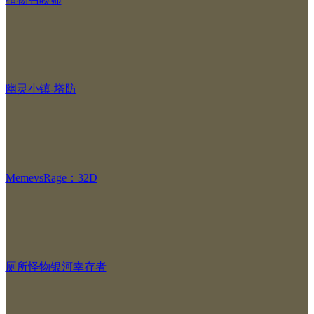
幽灵小镇-塔防
MemevsRage：32D
厕所怪物银河幸存者