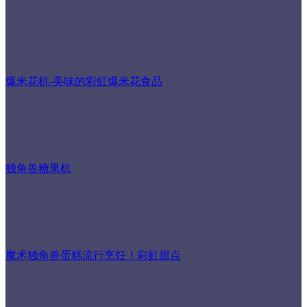
爆米花机-美味的彩虹爆米花食品
独角兽糖果机
魔术独角兽蛋糕流行烹饪！彩虹甜点