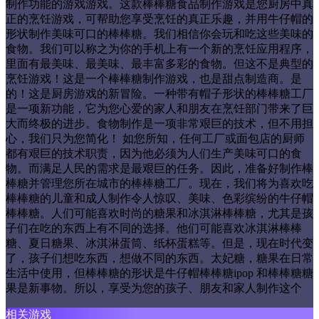
制作功能的游戏游戏。这款棒棒糖食品制作游戏是您厨房中真
正的烹饪游戏，可帮助您享受烹饪的真正乐趣，并用牛仔帽的
形状制作美味可口的棒棒糖。我们相信你会玩和吃这些美味的
食物。我们可以称之为你的手机上有一个新的烹饪应用程序，
里面有最美味、最美味、最丰富多彩的食物。但这不是典型的
烹饪游戏！这是一个棒棒糖制作游戏，也是甜点制造商。是
的！这是厨房游戏的新冒险。一种带有帽子形状的棒棒糖工厂
是一项新功能，它为您心爱的家人和朋友在烹饪部门带来了巨
大而终极的进步。食物制作是一项非常艰巨的技术，但不用担
心，我们只为您简化！ 如您所知，任何工厂或面包店的厨师
都有艰巨的技术职责，因为他必须为人们生产美味可口的食
物。而满足人民的需求是最艰巨的任务。因此，准备好制作棒
棒糖并管理您所在城市的棒棒糖工厂。现在，我们将为喜欢吃
棒棒糖的儿童和成人制作令人惊叹、美味、色彩缤纷的牛仔帽
棒棒糖。人们可能喜欢时尚的糖果和冰淇淋棒棒糖，尤其是孩
子们在吃的东西上有不同的选择。他们可能喜欢冰淇淋棒棒
糖、夏日糖果、冰淇淋蛋筒、纸杯蛋糕等。但是，现在时代变
了，孩子们想吃东西，想做不同的东西。太妃糖，糖果在日常
生活中使用，但棒棒糖的形状是牛仔帽棒棒糖ipop 和棒棒糖糖
果是新事物。所以，享受为您的孩子、朋友和家人制作这个
相关游戏