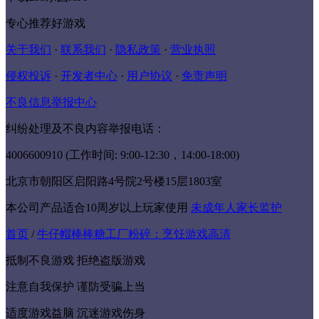
专心推荐好游戏
关于我们
·
联系我们
·
隐私政策
·
营业执照
侵权投诉
·
开发者中心
·
用户协议
·
免责声明
不良信息举报中心
纠纷处理及不良内容举报电话：
4006600910 (工作时间: 9:00-12:30，14:00-18:00)
北京市朝阳区启阳路4号院2号楼15层1803室
本公司产品适合10周岁以上玩家使用
未成年人家长监护
首页
/
牛仔帽棒棒糖工厂粉碎：烹饪游戏高清
抵制不良游戏 拒绝盗版游戏
注意自我保护 谨防受骗上当
适度游戏益脑 沉迷游戏伤身