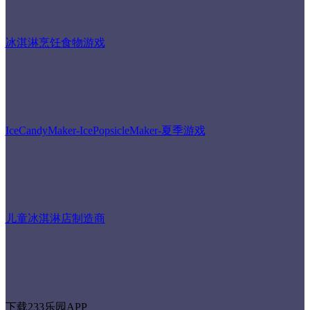
冰淇淋烹饪食物游戏
IceCandyMaker-IcePopsicleMaker-夏季游戏
儿童冰淇淋店制造商
下载233乐园APP