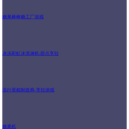
糖果棒棒糖工厂游戏
冰冻彩虹冰淇淋机:甜点烹饪
流行蛋糕制造商-烹饪游戏
糖果机