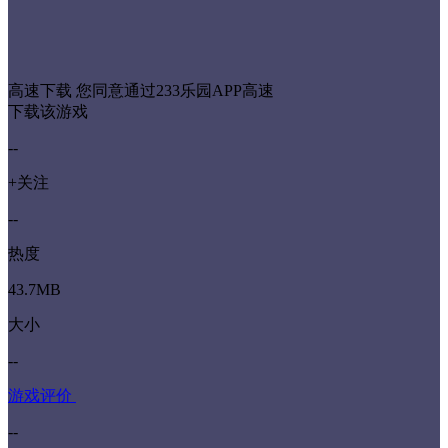
高速下载
您同意通过233乐园APP高速
下载该游戏
--
+关注
--
热度
43.7MB
大小
--
游戏评价
--