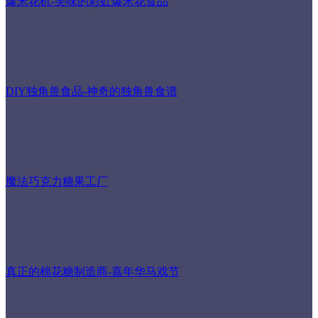
爆米花机-美味的彩虹爆米花食品
DIY独角兽食品-神奇的独角兽食谱
魔法巧克力糖果工厂
真正的棉花糖制造商-嘉年华马戏节