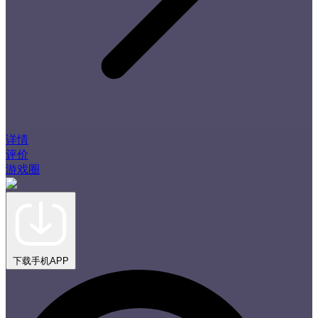
详情
评价
游戏圈
下载手机APP