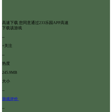
高速下载
您同意通过233乐园APP高速
下载该游戏
--
+关注
--
热度
245.9MB
大小
--
游戏评价
--