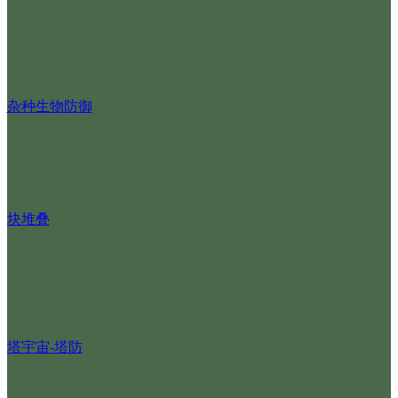
杂种生物防御
块堆叠
塔宇宙-塔防