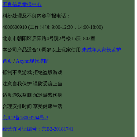
不良信息举报中心
纠纷处理及不良内容举报电话：
4006600910 (工作时间: 9:00-12:30，14:00-18:00)
北京市朝阳区启阳路4号院2号楼15层1803室
本公司产品适合10周岁以上玩家使用
未成年人家长监护
首页
/
Axym:现代塔防
抵制不良游戏 拒绝盗版游戏
注意自我保护 谨防受骗上当
适度游戏益脑 沉迷游戏伤身
合理安排时间 享受健康生活
京ICP备18003564号-3
经营许可证编号：京B2-20181741