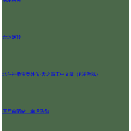
命运逆转
北斗神拳雷奥外传-天之霸王中文版（PSP游戏）
僵尸前哨站：幸运防御