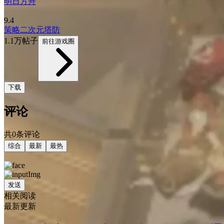
明日方舟
9.4
策略
二次元
塔防
1.1万帖子
前往游戏圈
下载
评论
共0条评论
综合
最新
最热
发送
相关阅读
最新更新