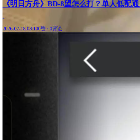
《明日方舟》BD-8望怎么打？单人低配
-
2026-07-18 08:10
0赞
·
0评论