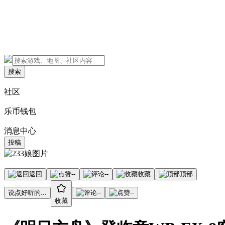
搜索
社区
乐币钱包
消息中心
投稿
返回
--
--
收藏
顶部
说点好听的...
--
--
收藏