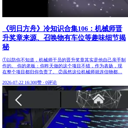
《明日方舟》冷知识合集106：机械师晋
升奖章来源、召唤物有车位等趣味细节揭
秘
①以防你不知道，机械师干员的晋升奖章其实是他自己亲手制
作的。 你的老板：你昨天做的这个项目不错，作为表扬，现
在整个项目都归你负责了。 ②虽然这位机械师就连信物都…
2026-07-22 16:30
0赞
·
0评论