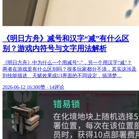
《明日方舟》减号和汉字“减”有什么区
别？游戏内符号与文字用法解析
《明日方舟》中为什么一个用减号“-”，另一个用汉字“减”？
两者在游戏里有什么区别吗？很多玩家都分不清，其实这涉及
到技能描述、天赋效果或UI界面的不同设定，搞清楚…
2026-06-12 16:30
0赞
·
14评论