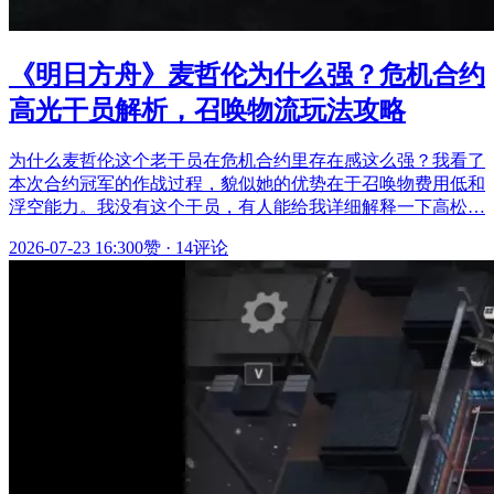
《明日方舟》麦哲伦为什么强？危机合约
高光干员解析，召唤物流玩法攻略
为什么麦哲伦这个老干员在危机合约里存在感这么强？我看了
本次合约冠军的作战过程，貌似她的优势在于召唤物费用低和
浮空能力。我没有这个干员，有人能给我详细解释一下高松…
2026-07-23 16:30
0赞
·
14评论