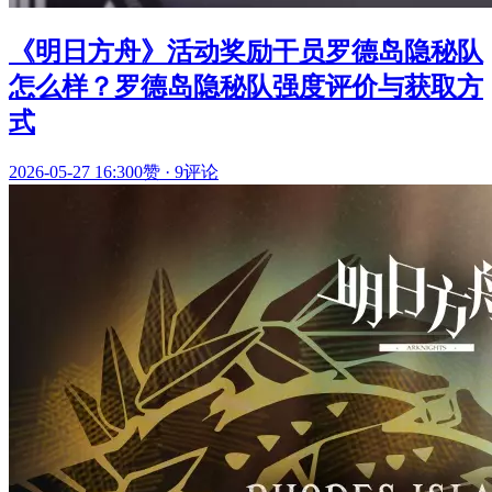
《明日方舟》活动奖励干员罗德岛隐秘队
怎么样？罗德岛隐秘队强度评价与获取方
式
2026-05-27 16:30
0赞
·
9评论