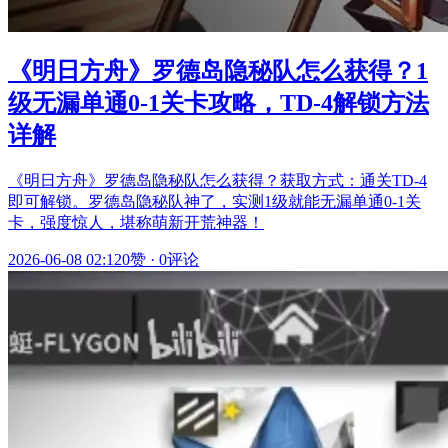
《明日方舟》罗德岛隐秘队怎么获得？1
级无漏单通0-1关卡攻略，TD-4解锁方法
详解
《明日方舟》罗德岛隐秘队怎么获得？获取方式：通关TD-4
即可解锁。罗德岛隐秘队神了，实测1级就能无漏单通0-1关
卡，强度惊人，堪称萌新开荒神器！
2026-06-08 02:12
0赞
·
0评论