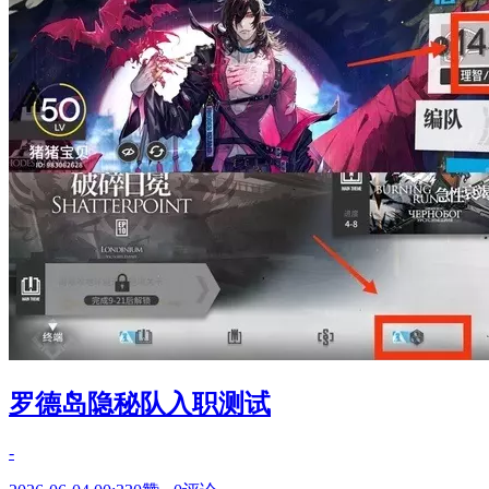
罗德岛隐秘队入职测试
-