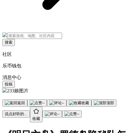
搜索
社区
乐币钱包
消息中心
投稿
返回
--
--
收藏
顶部
说点好听的...
--
--
收藏