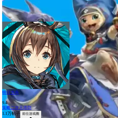
明日方舟
9.4
策略
二次元
塔防
1.1万帖子
前往游戏圈