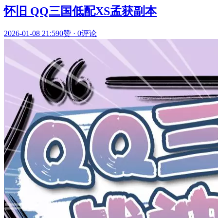
怀旧 QQ三国低配XS孟获副本
2026-01-08 21:59
0赞
·
0评论