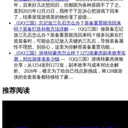
年，后来好几次想回归，但都因为各种原因不了了之。
直到2025年12月25日，我终于下定决心把游戏下回来
了，结果发现游戏里的物价涨了超级…
《QQ三国》忘记放三孔石怎么办？装备重置能洗回来
吗？装备打造补救方法详解
— 《QQ三国》做装备忘记
放三孔石怎么办？装备重置能洗回来吗？很多玩家在打
造装备时，可能会忘记放入关键的三孔石，导致装备属
性不理想。别担心，这里为你解答装备重置功能…
《QQ三国》游侠转豪杰怎么样？1272攻豪杰副本效率实
测，对比游侠省多少钱
— 《QQ三国》游侠转豪杰体验
分享：从1254攻到1272攻，副本效率与成本对比全解
析。 2026年，楼主为了给自己找点新挑战，将120级游
侠的全套装备都转移给了豪…
推荐阅读