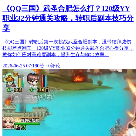
《QQ三国》武圣合肥怎么打？120级YY
职业32分钟通关攻略，转职后副本技巧分
享
《QQ三国》转职后第一次挑战武圣合肥副本，没带结拜减伤
技能差点翻车！120级YY职业32分钟通关武圣合肥心得分享，
教你如何应对高难度副本，提升生存与输出效率。
2026-06-25 07:18
0赞
·
0评论