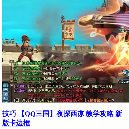
技巧 【QQ三国】夜探西凉 教学攻略 新
版卡边框