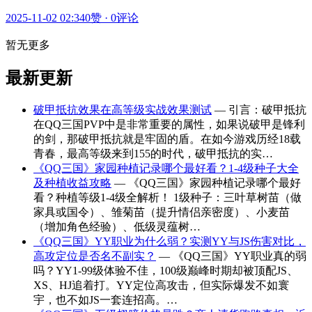
2025-11-02 02:34
0赞
·
0评论
暂无更多
最新更新
破甲抵抗效果在高等级实战效果测试
— 引言：破甲抵抗
在QQ三国PVP中是非常重要的属性，如果说破甲是锋利
的剑，那破甲抵抗就是牢固的盾。在如今游戏历经18载
青春，最高等级来到155的时代，破甲抵抗的实…
《QQ三国》家园种植记录哪个最好看？1-4级种子大全
及种植收益攻略
— 《QQ三国》家园种植记录哪个最好
看？种植等级1-4级全解析！ 1级种子：三叶草树苗（做
家具或国令）、雏菊苗（提升情侣亲密度）、小麦苗
（增加角色经验）、低级灵蕴树…
《QQ三国》YY职业为什么弱？实测YY与JS伤害对比，
高攻定位是否名不副实？
— 《QQ三国》YY职业真的弱
吗？YY1-99级体验不佳，100级巅峰时期却被顶配JS、
XS、HJ追着打。YY定位高攻击，但实际爆发不如寰
宇，也不如JS一套连招高。…