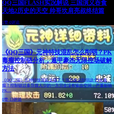
QQ三国FLASH实况解说 三国演义吞食
天地2历史的天空 帅哥坎肩亮叔终结篇
1赞
·
0评论
《QQ三国》元神特技混乱怎么削弱？PK
毒瘤控制链分析，遁甲豪杰无限控场破解
方法
《QQ三国》元神特技混乱太强了？强烈建议削弱这个PK毒
瘤！控制链过多导致人少的一方完全没有输出空间，严重影响
PK…
0赞
·
13评论