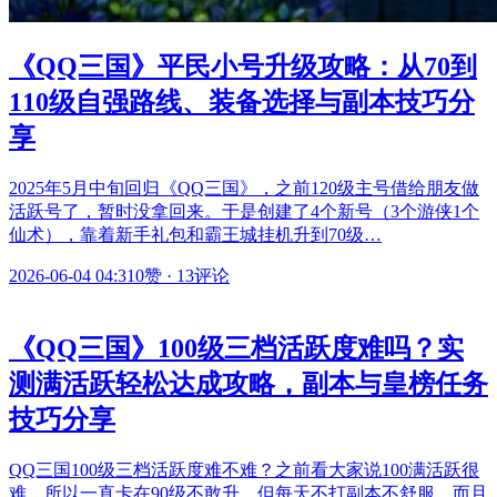
《QQ三国》平民小号升级攻略：从70到
110级自强路线、装备选择与副本技巧分
享
2025年5月中旬回归《QQ三国》，之前120级主号借给朋友做
活跃号了，暂时没拿回来。于是创建了4个新号（3个游侠1个
仙术），靠着新手礼包和霸王城挂机升到70级…
2026-06-04 04:31
0赞
·
13评论
《QQ三国》100级三档活跃度难吗？实
测满活跃轻松达成攻略，副本与皇榜任务
技巧分享
QQ三国100级三档活跃度难不难？之前看大家说100满活跃很
难，所以一直卡在90级不敢升。但每天不打副本不舒服，而且