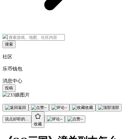
搜索
社区
乐币钱包
消息中心
投稿
返回
--
--
收藏
顶部
说点好听的...
--
--
收藏