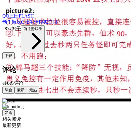
QQ三国FLASH
动作游戏
Q版
生活模拟
三国
2877帖子
前往游戏圈
下载
评论
共0条评论
综合
最新
最热
发送
相关阅读
最新更新