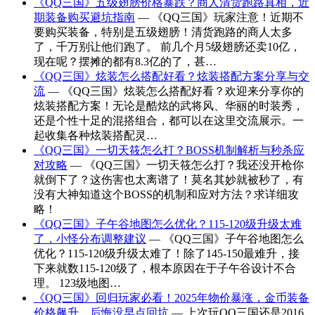
《QQ三国》五级翅膀价格暴跌？商人清货跑路真相，近
期装备购买避坑指南
— 《QQ三国》玩家注意！近期不
要购买装备，特别是五级翅膀！清货跑路的商人太多
了，千万别让他们跑了。 前几个月5级翅膀还卖10亿，
现在呢？摆摊的都有8.3亿的了，甚…
《QQ三国》炫装怎么搭配好看？炫装搭配方案分享与交
流
— 《QQ三国》炫装怎么搭配好看？欢迎来分享你的
炫装搭配方案！无论是酷炫的武将风、华丽的时装秀，
还是个性十足的混搭组合，都可以在这里交流展示。一
起收集各种炫装搭配灵…
《QQ三国》一切天筱怎么打？BOSS机制解析与秒杀应
对攻略
— 《QQ三国》一切天筱怎么打？我还没开枪你
就倒下了？这伤害也太离谱了！莫名其妙就被秒了，有
没有大神知道这个BOSS的机制和应对方法？求详细攻
略！
《QQ三国》子午谷地图怎么优化？115-120级升级太难
了，小怪分布调整建议
— 《QQ三国》子午谷地图怎么
优化？115-120级升级太难了！除了145-150最难升，接
下来就数115-120级了，根本原因在于子午谷设计不合
理。 123级地图…
《QQ三国》回归玩家必看！2025年物价暴涨，金币装备
价格飙升，后悔没早点回坑
— 上次玩QQ三国还是2016