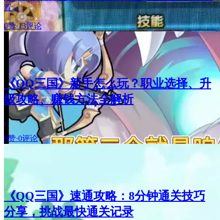
置…
0赞
·
13评论
《QQ三国》新手怎么玩？职业选择、升
级攻略、赚钱方法全解析
-
0赞
·
0评论
《QQ三国》速通攻略：8分钟通关技巧
分享，挑战最快通关记录