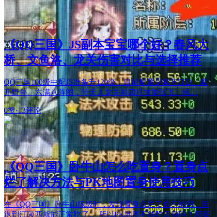
《QQ三国》JS副本宝宝哪个好？春风大
桥、文鱼洛、龙关伤害对比与选择推荐
QQ三国100级中配JS准备升120级，目前配置是紫开FFD、紫
开野兽、六满八阵图，带天人龙关和四只技能张飞。感…
0赞
·
13评论
《QQ三国》卧牛山怎么吃置身？置身点
烂了解决方法与PK地图置身使用技巧
在《QQ三国》卧牛山练级时，发现置身点烂了也不能用，但
退到江陵西就能正常吃了。 所以PK地图不能吃置身吗？那我