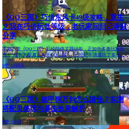
《QQ三国》巧借东风卡49级攻略，重生
之我在巧借玩低等级，老玩家回归记录贴
分享
不知不觉《QQ三国》已经陪伴了我18年，正如许多老玩家所
言：“没有人能真正离开QQ三国”。 已经记不清退坑了多少…
0赞
·
13评论
《QQ三国》破甲狗万剑怎么清怪？实测
搭配灵兽球与暴击效果解析
0赞
·
5评论