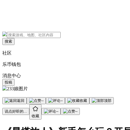
搜索
社区
乐币钱包
消息中心
投稿
返回
--
--
收藏
顶部
说点好听的...
--
--
收藏