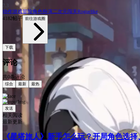
7.3
动作游戏
冒险
角色扮演
二次元
闯关
Roguelike
4182帖子
前往游戏圈
下载
评论
共0条评论
综合
最新
最热
发送
相关阅读
最新更新
《星塔旅人》新手怎么玩？开局角色选择