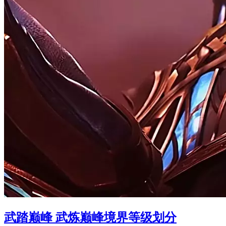
武踏巅峰 武炼巅峰境界等级划分