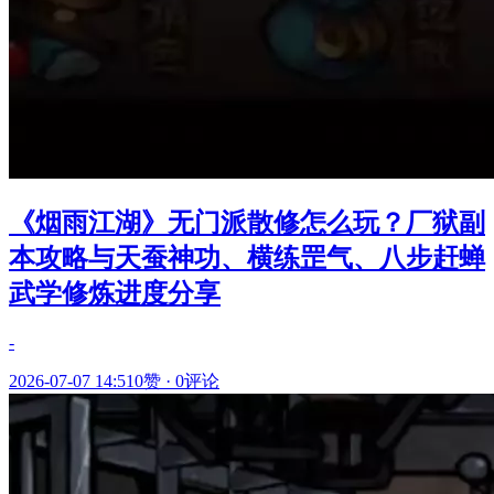
《烟雨江湖》无门派散修怎么玩？厂狱副
本攻略与天蚕神功、横练罡气、八步赶蝉
武学修炼进度分享
-
2026-07-07 14:51
0赞
·
0评论