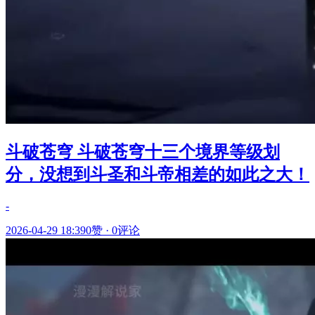
斗破苍穹 斗破苍穹十三个境界等级划
分，没想到斗圣和斗帝相差的如此之大！
-
2026-04-29 18:39
0赞
·
0评论