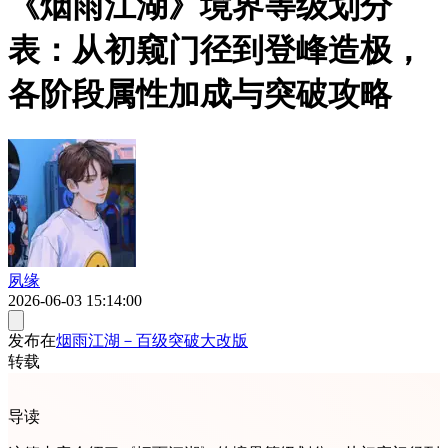
《烟雨江湖》境界等级划分
表：从初窥门径到登峰造极，
各阶段属性加成与突破攻略
夙缘
2026-06-03 15:14:00
发布在
烟雨江湖－百级突破大改版
转载
导读