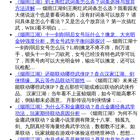
《烟雨江湖》剑王阁红武词条怎么弄？词条选择与放弃
方法详解
— 烟雨江湖剑王阁红武词条怎么选？我看园友
大佬说这个也是要看词条的，没有好词条可以放弃？ 请
问具体是怎么个看法？又是怎么个放弃法？ 第一次搞红
武，WIKI看不明白，…
《烟雨江湖》十一剑削弱后女号玩什么？擒龙、大光明
金钟强度分析，男女号武学平衡问题探讨
— 烟雨江湖十
一剑削弱后女号怎么玩？LJ削擒龙不疼不痒，削万道
手，锁头十一剑一刀砍死，女号已经没有特色武学可玩
了，而男号肉可以大光明金钟，输出可以擒龙，还可以
玩枪配…
《烟雨江湖》还能联动哪些武侠IP？盘点汉家江湖、剑
侠情缘、风云等作品联动可能性
— 《烟雨江湖》未来还
能联动哪些武侠IP？盘点那些可能或难以联动的武侠作
品。 汉家江湖：当年看不上蓝鲸烟雨，如今可能高攀不
起，倒贴都未必愿意。 月影传说与剑侠情缘：…
《烟雨江湖》为什么不和金庸联动？盘点金庸经典武学
功法，玩家期待联动原因分析
— 《烟雨江湖》为何不与
金庸武侠联动？金庸小说里拥有降龙十八掌、独孤九
剑、九阴真经等海量经典武学功法，数都数不过来。如
果联动，玩家就能在游戏中体验这些绝世神功，想想…
《烟雨江湖》内息成长高是败笔吗？聂风内息加点收益