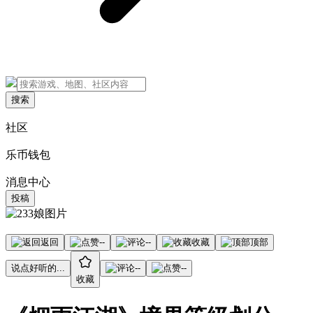
搜索
社区
乐币钱包
消息中心
投稿
返回
--
--
收藏
顶部
说点好听的...
--
--
收藏