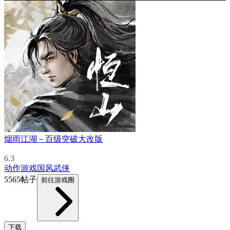
烟雨江湖－百级突破大改版
6.3
动作游戏
国风
武侠
5565帖子
前往游戏圈
下载