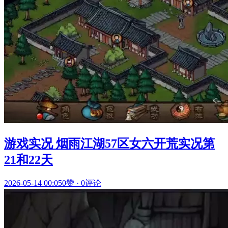
游戏实况 烟雨江湖57区女六开荒实况第
21和22天
2026-05-14 00:05
0赞
·
0评论