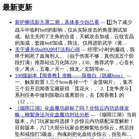
最新更新
新护腕流影九霄二测，具体多少自己看
— 1️⃣为了减少
战斗中临时buff的影响，仅从实际攻击的角度测试加
成。贴主关闭了主角的合道，天赋攻击加成，云纹玄晶
的加成，套路buff加成，阵法。仅用进阶武学《黄…
关于通关0buff92的打法和心得
— 经理5小时的鏖战，我
终于刚死了血海刑人。（由于伤害不够，真伤流五个阶
段打满）推荐站位万化阵220，130。推荐武学，心音长
生／离火，五毒／天一，烛龙／玄阴等de…
100级副本【闻香教】攻略——陈敬白（隐藏boss）
—
一、触发前置 1.三个boss各掉一个「金莲铜片」，集齐
三个后开启闻香宝藏获得「莲花火」。 2.【龙争虎斗】
系列任务中做到陈敬白逃离部分，去【闻香教】的
（12，…
《烟雨江湖》化血魔功超标了吗？步惊云内功选择攻
略，柳絮身法与化血魔功对比分析
— 《烟雨江湖》当前
版本，六门玩家如何选择？步惊云内功搭配深度解析！
目前版本，六门大部分玩家会把柳絮给步惊云，然后挂
坠和戒指打5吸血。拘魂则把化血给步惊云，挂坠和…