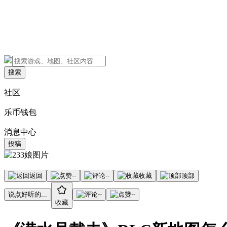
搜索
社区
乐币钱包
消息中心
投稿
返回
--
--
收藏
顶部
说点好听的...
--
--
收藏