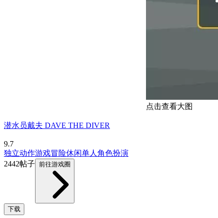
点击查看大图
潜水员戴夫 DAVE THE DIVER
9.7
独立
动作游戏
冒险
休闲
单人
角色扮演
2442帖子
前往游戏圈
下载