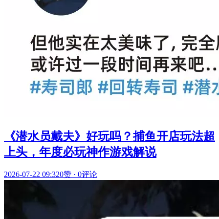
《潜水员戴夫》好玩吗？捕鱼开店玩法超
上头，年度必玩神作游戏解说
2026-07-22 09:32
0赞
·
0评论