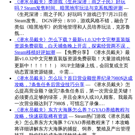
《潜水员戴夫》类游戏《生死深潜：雨之子民》好玩
吗？Steam发售时间、暗黑地牢玩法与克系氛围评测
—
《生死深潜：雨之子民》好玩吗？游戏已于7月21日在
Steam发售。 DGN评分：8/10，游戏风格不错，融合了
类似《暗黑地牢》的营地管理和人员培养玩法，克苏鲁
氛…
《潜水员戴夫》怎么下载？最新v1.0.32中文完整直装版
资源免费获取，白天捕鱼晚上开店，探索经营两不误，
Steam移植好评如潮
— 【免费分享】《潜水员戴夫》最
新v1.0.32中文完整直装版资源免费获取！大量游戏持续
更新中！！！！！ ） ※UP主随缘上线，会回复或主页
动态置顶资源链接。 ※需…
《潜水员戴夫》怎么玩？首日营业额世界纪录7980$达成
攻略，7条鱼任务后营业技巧分享
— 《潜水员戴夫》怎
么提高营业额？做完7条鱼任务后，第一次营业是关键！
必须要点足够的绿茶，并且会来9人或10人顾客。我最高
一次营业额达到了7980$，可惜忘了录像.…
《潜水员戴夫》东方大海豚怎么养？GYAO养殖教程与
攻略，快速获取稀有资源
— Steam热门游戏《潜水员戴
夫》怎么养东方大海豚？GYAO养殖教程来了！本攻略
将详细讲解东方大海豚的捕捉、饲养、繁殖及产出管理