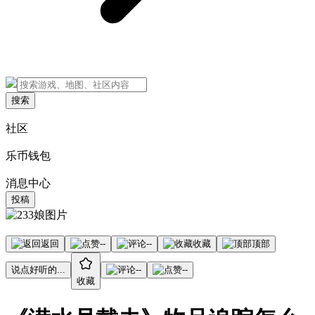
搜索
社区
乐币钱包
消息中心
投稿
返回
--
--
收藏
顶部
说点好听的...
--
--
收藏