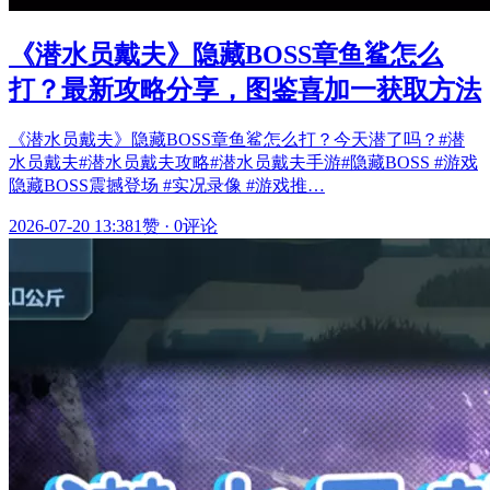
《潜水员戴夫》隐藏BOSS章鱼鲨怎么
打？最新攻略分享，图鉴喜加一获取方法
《潜水员戴夫》隐藏BOSS章鱼鲨怎么打？今天潜了吗？#潜
水员戴夫#潜水员戴夫攻略#潜水员戴夫手游#隐藏BOSS #游戏
隐藏BOSS震撼登场 #实况录像 #游戏推…
2026-07-20 13:38
1赞
·
0评论