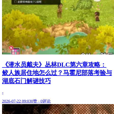
《潜水员戴夫》丛林DLC第六章攻略：
鲛人族居住地怎么过？马霍尼部落考验与
湖底石门解谜技巧
-
2026-07-22 09:03
0赞
·
0评论