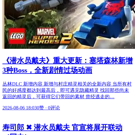
《潜水员戴夫》重大更新：塞塔森林新增
3种Boss，全新剧情过场动画
丛林DLC 新增内容 新增与村庄精灵相关的全新内容 当所有村
民的好感度都达到最高后，即可遇见隐藏精灵 找回那些尚未
返回的精灵后，可获得它们带回的素材 曾经逃走的…
2026-08-06 18:03
0赞
·
0评论
寿司郎 ✖ 潜水员戴夫 官宣将展开联动