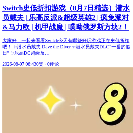
Switch史低折扣游戏（8月7日精选）潜水
员戴夫 | 乐高反派&超级英雄2 | 疯兔派对
&马力欧 | 机甲战魔 | 噗呦俄罗斯方块2！
大家好，一起来看看Switch今天有哪些好玩游戏正在史低折扣
吧！ ✨潜水员戴夫 Dave the Diver ✨潜水员戴夫DLC“一番的假
日” ✨乐高DC超级反…
2026-08-07 08:43
0赞
·
0评论