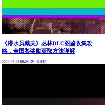
《潜水员戴夫》丛林DLC图鉴收集攻
略，全图鉴奖励获取方法详解
2026-07-22 09:03
0赞
·
0评论