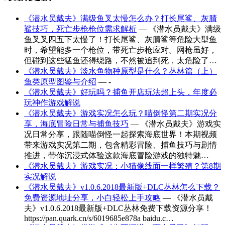
《潜水员戴夫》满级鱼叉太慢怎么办？打长尾鲨、灰腈
鲨技巧，死亡步枪枪位需求解析
— 《潜水员戴夫》满级
鱼叉叉四五下太慢了！打长尾鲨、灰腈鲨等危险大型鱼
时，希望能多一个枪位，带死亡步枪应对。网枪虽好，
但碰到这些猛鱼还得绕路，不然被追到死，太危险了…
《潜水员戴夫》淡水鱼物种原型是什么？丛林篇（上）
鱼类原型图鉴与介绍
— -
《潜水员戴夫》好玩吗？捕鱼开店玩法超上头，年度必
玩神作游戏解说
《潜水员戴夫》游戏实况怎么玩？喵倒怪第二期实况分
享，海底冒险日常与捕鱼技巧
— 《潜水员戴夫》游戏实
况日常分享，跟随喵倒怪一起探索海底世界！本期视频
带来游戏实况第二期，包含精彩冒险、捕鱼技巧与剧情
推进，带你沉浸式体验这款海底冒险游戏的独特魅…
《潜水员戴夫》游戏实况：小猫像线面一样繁殖？第8期
实况解说
《潜水员戴夫》v1.0.6.2018最新版+DLC丛林怎么下载？
免费资源地址分享，小白轻松上手攻略
— 《潜水员戴
夫》v1.0.6.2018最新版+DLC丛林免费下载资源分享！
https://pan.quark.cn/s/6019685e878a baidu.c…