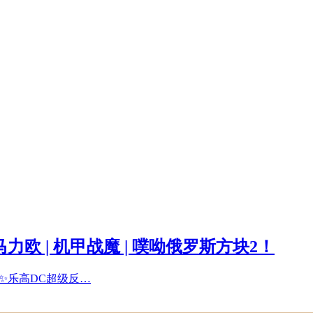
力欧 | 机甲战魔 | 噗呦俄罗斯方块2！
” ✨乐高DC超级反…