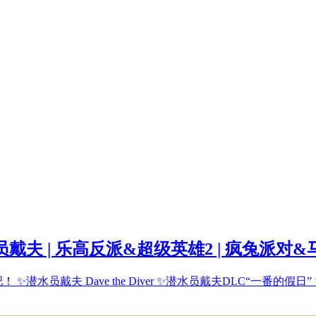
戴夫 | 乐高反派&超级英雄2 | 疯兔派对&马
水员戴夫 Dave the Diver ✨潜水员戴夫DLC“一番的假日