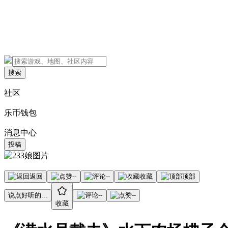
搜索
社区
乐币钱包
消息中心
投稿
返回
--
--
收藏
顶部
说点好听的...
--
--
收藏