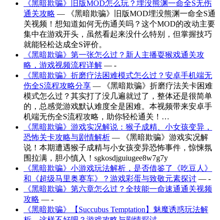
《黑暗欺骗》旧版MOD怎么玩？埋没熊渊一命全S无伤
通关攻略
— 《黑暗欺骗》旧版MOD埋没熊渊一命全S通
关视频！想知道如何无伤通关吗？这个MOD的改动主要
集中在游戏开头，虽然看起来没什么特别，但掌握技巧
就能轻松达成全S评价。
《黑暗欺骗》第一张怎么过？新人主播耍猴戏通关攻
略，游戏视频流程详解
— -
《黑暗欺骗》折磨疗法困难模式怎么过？安卓手机端无
伤全S流程攻略分享
— 《黑暗欺骗》折磨疗法关卡困难
模式怎么过？其实打了没几遍就过了，整体还是很简单
的，总感觉游戏默认难度全是困难。本视频带来安卓手
机端无伤全S流程攻略，助你轻松通关！…
《黑暗欺骗》游戏实况解说：猴子成精、小女孩变异，
恐怖关卡攻略与剧情解析
— 《黑暗欺骗》游戏实况解
说！本期遭遇猴子成精与小女孩变异恐怖事件，惊悚氛
围拉满，胆小慎入！sgkosdjguiugee8w7g7y
《黑暗欺骗》小游戏玩法解析，是否借鉴了《吃豆人》
和《超级马里奥赛车》？游戏彩蛋与致敬元素探讨
— -
《黑暗欺骗》第六章怎么过？全技能一命速通通关视频
攻略
— -
《黑暗欺骗》【Succubus Temptation】魅魔诱惑玩法解
析，这样不好吧？游戏攻略与剧情探讨