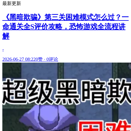
最新更新
《黑暗欺骗》第三关困难模式怎么过？一
命通关全S评价攻略，恐怖游戏全流程讲
解
-
2026-06-27 08:22
0赞
·
0评论