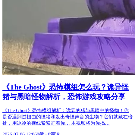
《The Ghost》恐怖模组怎么玩？诡异怪
猪与黑暗怪物解析，恐怖游戏攻略分享
《The Ghost》恐怖模组解析：诡异的猪与黑暗中的怪物！你
是否遇到过扭曲的怪猪和发出奇怪声音的生物？它们就藏在暗
处，用冰冷的视线紧紧盯着你… 本视频将为你揭…
2026-07-06 12:06
0赞
·
0评论