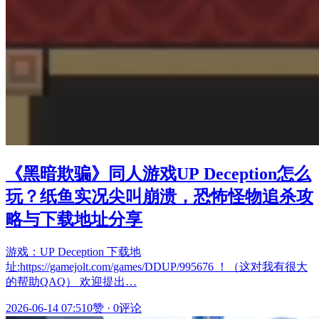
《黑暗欺骗》同人游戏UP Deception怎么
玩？纸鱼实况尖叫崩溃，恐怖怪物追杀攻
略与下载地址分享
游戏：UP Deception 下载地
址:https://gamejolt.com/games/DDUP/995676 ！（这对我有很大
的帮助QAQ） 欢迎提出…
2026-06-14 07:51
0赞
·
0评论