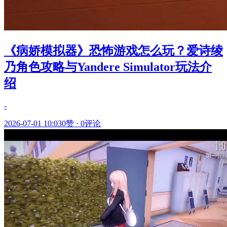
《病娇模拟器》恐怖游戏怎么玩？爱诗绫
乃角色攻略与Yandere Simulator玩法介
绍
-
2026-07-01 10:03
0赞
·
0评论