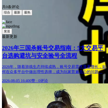
共0条评论
综合
最新
最热
发送
最新更新
2026年三国杀账号交易指南：5大交易平
台选购避坑与安全验号全流程
2026年，随着游戏生态持续成熟，账号交易需求显著增长，如
何在众多平台中做出理性选择，成为玩家普遍关心的问题。
2026-08-05 16:40
0赞
·
0评论