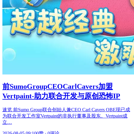
前SumoGroupCEOCarlCavers加盟
Vertpaint-助力联合开发与原创恐怖IP
速览 前Sumo Group联合创始人兼CEO Carl Cavers OBE现已成
为联合开发工作室Vertpaint的非执行董事及股东。Vertpaint成
立…
2026-08-05 09:10
0赞
·
0评论